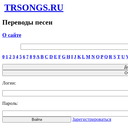
TRSONGS.RU
Переводы песен
О сайте
0
1
2
3
4
5
6
7
8
9
A
B
C
D
E
F
G
H
I
J
K
L
M
N
O
P
Q
R
S
T
U
Логин:
Пароль:
Зарегистрироваться