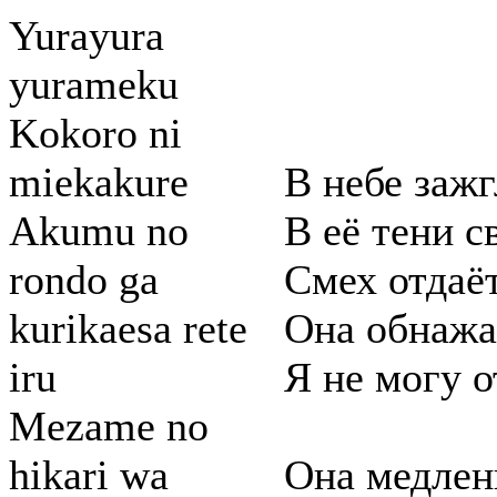
Yurayura
yurameku
Kokoro ni
miekakure
В небе заж
Akumu no
В её тени с
rondo ga
Смех отдаёт
kurikaesa rete
Она обнажае
iru
Я не могу о
Mezame no
hikari wa
Она медлен