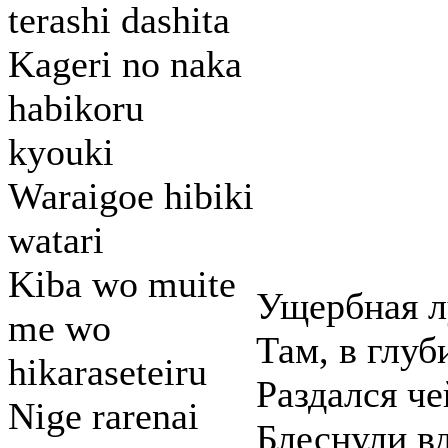
terashi dashita
Kageri no naka
habikoru
kyouki
Waraigoe hibiki
watari
Kiba wo muite
Ущербная л
me wo
Там, в глуб
hikaraseteiru
Раздался че
Nige rarenai
Блеснули в