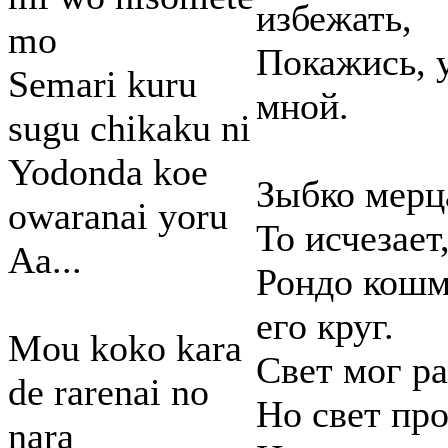
избежать,
mo
Покажись, 
Semari kuru
мной.
sugu chikaku ni
Yodonda koe
Зыбко мерц
owaranai yoru
То исчезает,
Aa...
Рондо кошм
его круг.
Mou koko kara
Свет мог ра
de rarenai no
Но свет про
nara