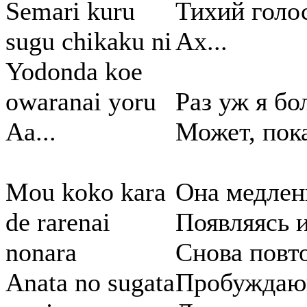
Semari kuru
Тихий голос
sugu chikaku ni
Ах...
Yodonda koe
owaranai yoru
Раз уж я бо
Aa...
Может, пок
Mou koko kara
Она медлен
de rarenai
Появляясь и
nonara
Снова повт
Anata no sugata
Пробуждаю