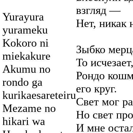
взгляд —
Yurayura
Нет, никак 
yurameku
Kokoro ni
Зыбко мерц
miekakure
То исчезает,
Akumu no
Рондо кошм
rondo ga
его круг.
kurikaesareteiru
Свет мог ра
Mezame no
Но свет про
hikari wa
И мне оста