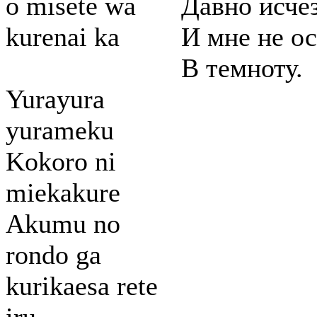
o misete wa
Давно исчез
kurenai ka
И мне не ос
В темноту.
Yurayura
yurameku
Kokoro ni
miekakure
Akumu no
rondo ga
kurikaesa rete