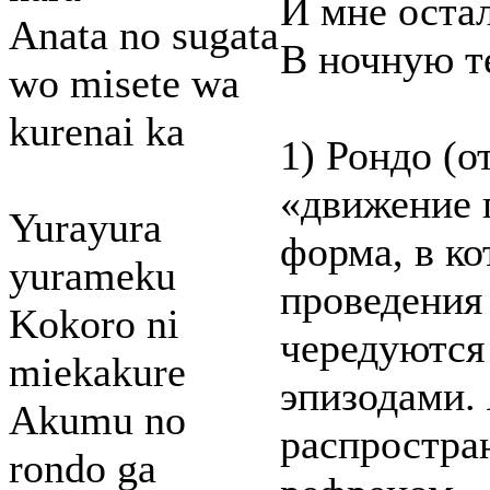
И мне оста
Anata no sugata
В ночную т
wo misete wa
kurenai ka
1) Рондо (о
«движение 
Yurayura
форма, в к
yurameku
проведения
Kokoro ni
чередуются
miekakure
эпизодами.
Akumu no
распростра
rondo ga