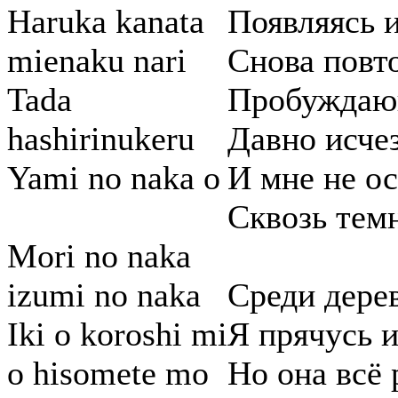
Haruka kanata
Появляясь и
mienaku nari
Снова повт
Tada
Пробуждаю
hashirinukeru
Давно исчез
Yami no naka o
И мне не ос
Сквозь темн
Mori no naka
izumi no naka
Среди дерев
Iki o koroshi mi
Я прячусь 
o hisomete mo
Но она всё 