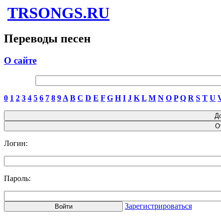
TRSONGS.RU
Переводы песен
О сайте
0
1
2
3
4
5
6
7
8
9
A
B
C
D
E
F
G
H
I
J
K
L
M
N
O
P
Q
R
S
T
U
Логин:
Пароль:
Зарегистрироваться