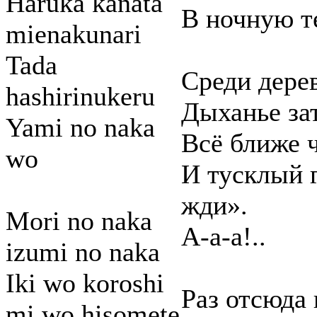
Haruka kanata
В ночную т
mienakunari
Tada
Среди дерев
hashirinukeru
Дыханье зат
Yami no naka
Всё ближе ч
wo
И тусклый г
жди».
Mori no naka
А-а-а!..
izumi no naka
Iki wo koroshi
Раз отсюда 
mi wo hisomete