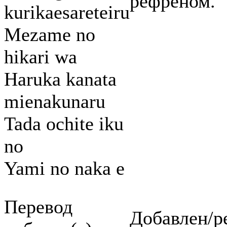
рефреном.
kurikaesareteiru
Mezame no
hikari wa
Haruka kanata
mienakunaru
Tada ochite iku
no
Yami no naka e
Перевод
Добавлен/р