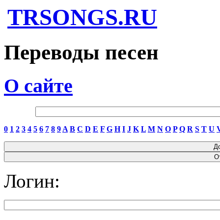
TRSONGS.RU
Переводы песен
О сайте
0
1
2
3
4
5
6
7
8
9
A
B
C
D
E
F
G
H
I
J
K
L
M
N
O
P
Q
R
S
T
U
Логин: