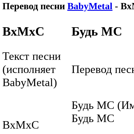
Перевод песни
BabyMetal
- B
BxMxC
Будь МС
Текст песни
(исполняет
Перевод пес
BabyMetal)
Будь МС (Им
Будь МС
BxMxC