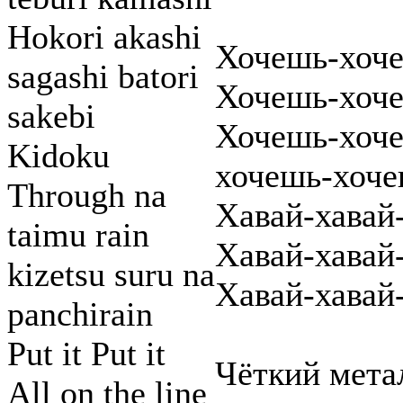
Hokori akashi
Хочешь-хоче
sagashi batori
Хочешь-хоче
sakebi
Хочешь-хоче
Kidoku
хочешь-хоче
Through na
Хавай-хавай-
taimu rain
Хавай-хавай-
kizetsu suru na
Хавай-хавай-
panchirain
Put it Put it
Чёткий мета
All on the line