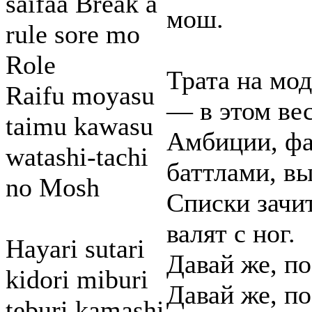
saifaa Break a
мош.
rule sore mo
Role
Трата на мо
Raifu moyasu
— в этом вес
taimu kawasu
Амбиции, фа
watashi-tachi
баттлами, в
no Mosh
Списки зачи
валят с ног.
Hayari sutari
Давай же, по
kidori miburi
Давай же, по
teburi kamashi