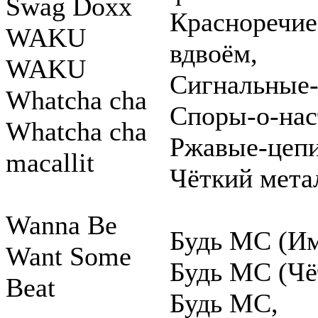
Swag Doxx
Красноречие
WAKU
вдвоём,
WAKU
Сигнальные-
Whatcha cha
Споры-о-на
Whatcha cha
Ржавые-цеп
macallit
Чёткий мета
Wanna Be
Будь МС (Им
Want Some
Будь МС (Чё
Beat
Будь МС,