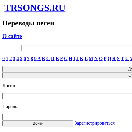
TRSONGS.RU
Переводы песен
О сайте
0
1
2
3
4
5
6
7
8
9
A
B
C
D
E
F
G
H
I
J
K
L
M
N
O
P
Q
R
S
T
U
Логин:
Пароль:
Зарегистрироваться