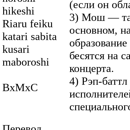
(если он об
hikeshi
3) Мош — та
Riaru feiku
основном, на
katari sabita
образование 
kusari
бесятся на 
maboroshi
концерта.
4) Рэп-баттл
BxMxC
исполнителе
специальног
Перевод