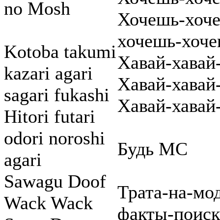
no Mosh
Хочешь-хоче
хочешь-хоче
Kotoba takumi
Хавай-хавай-
kazari agari
Хавай-хавай-
sagari fukashi
Хавай-хавай-
Hitori futari
odori noroshi
Будь МС
agari
Sawagu Doof
Трата-на-мо
Wack Wack
факты-поиск