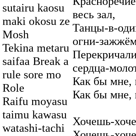
Красноречие 
sutairu kaosu
весь зал,
maki okosu ze
Танцы-в-оди
Mosh
огни-зажжём
Tekina metaru
Перекричали
saifaa Break a
сердца-моло
rule sore mo
Как бы мне, 
Role
Как бы мне, 
Raifu moyasu
taimu kawasu
Хочешь-хоче
watashi-tachi
Хочешь-хоче