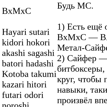
Будь МС.
BxMxC
1) Есть ещё
Hayari sutari
BxMxC — B
kidori hokori
Метал-Сайф
akashi sagashi
2) Сайфер —
batori hadashi
битбоксеры,
Kotoba takumi
круг, чтобы
kazari hitori
навыки, так
futari odori
произвёл вп
noroshi