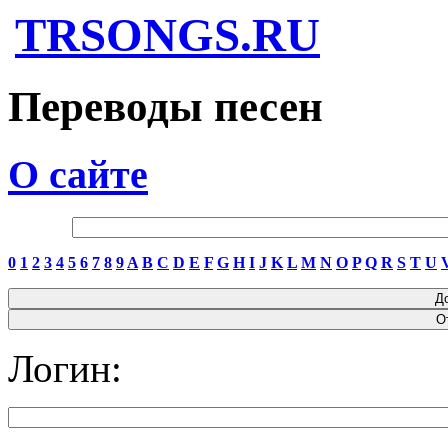
TRSONGS.RU
Переводы песен
О сайте
0
1
2
3
4
5
6
7
8
9
A
B
C
D
E
F
G
H
I
J
K
L
M
N
O
P
Q
R
S
T
U
Логин: