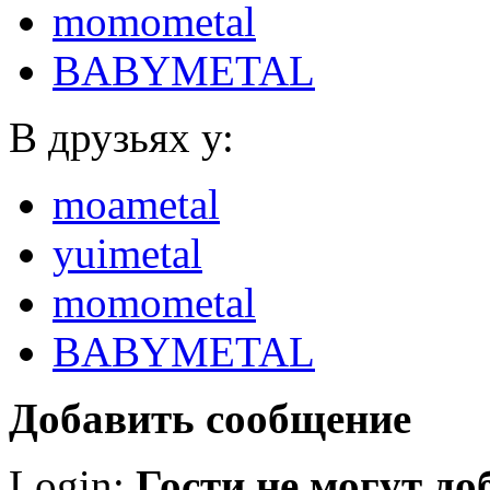
momometal
BABYMETAL
В друзьях у:
moametal
yuimetal
momometal
BABYMETAL
Добавить сообщение
Login:
Гости не могут д