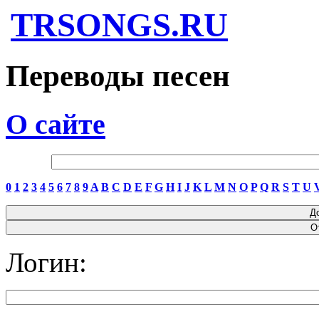
TRSONGS.RU
Переводы песен
О сайте
0
1
2
3
4
5
6
7
8
9
A
B
C
D
E
F
G
H
I
J
K
L
M
N
O
P
Q
R
S
T
U
Логин: