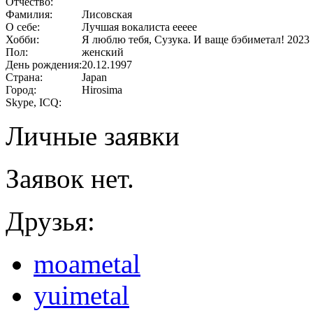
Отчество:
Фамилия:
Лисовская
О себе:
Лучшая вокалиста еееее
Хобби:
Я люблю тебя, Сузука. И ваще бэбиметал! 2023
Пол:
женский
День рождения:
20.12.1997
Страна:
Japan
Город:
Hirosima
Skype, ICQ:
Личные заявки
Заявок нет.
Друзья:
moametal
yuimetal