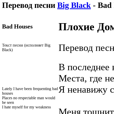
Перевод песни
Big Black
- Bad
Плохие До
Bad Houses
Перевод песни
Текст песни (исполняет Big
Black)
В последнее 
Места, где н
Я ненавижу с
Lately I have been frequenting bad
houses
Places no respectable man would
be seen
I hate myself for my weakness
Меня тошнит