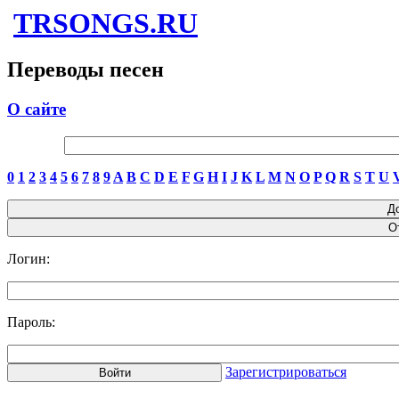
TRSONGS.RU
Переводы песен
О сайте
0
1
2
3
4
5
6
7
8
9
A
B
C
D
E
F
G
H
I
J
K
L
M
N
O
P
Q
R
S
T
U
Логин:
Пароль:
Зарегистрироваться