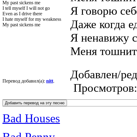
My past sickens me
Я говорю себ
I tell myself I will not go
Even as I drive there
I hate myself for my weakness
Даже когда е
My past sickens me
Я ненавижу с
Меня тошнит
Добавлен/ре
Перевод добавил(а):
nitt
.
Просмотров
Bad Houses
Bad Penny