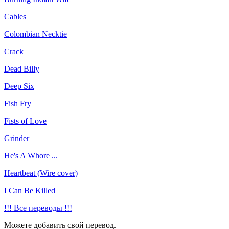
Cables
Colombian Necktie
Crack
Dead Billy
Deep Six
Fish Fry
Fists of Love
Grinder
He's A Whore ...
Heartbeat (Wire cover)
I Can Be Killed
!!! Все переводы !!!
Можете добавить свой перевод.