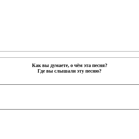
Как вы думаете, о чём эта песня?
Где вы слышали эту песню?