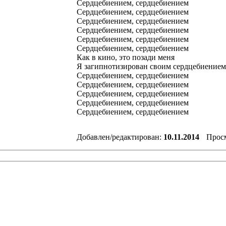
Сердцебиением, сердцебиением
Сердцебиением, сердцебиением
Сердцебиением, сердцебиением
Сердцебиением, сердцебиением
Сердцебиением, сердцебиением
Сердцебиением, сердцебиением
Как в кино, это позади меня
Я загипнотизирован своим сердцебиением
Сердцебиением, сердцебиением
Сердцебиением, сердцебиением
Сердцебиением, сердцебиением
Сердцебиением, сердцебиением
Сердцебиением, сердцебиением
Добавлен/редактирован:
10.11.2014
Прос