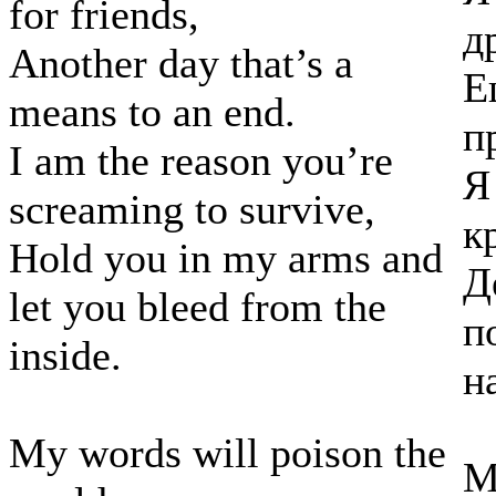
for friends,
д
Another day that’s a
Е
means to an end.
п
I am the reason you’re
Я
screaming to survive,
к
Hold you in my arms and
Д
let you bleed from the
п
inside.
н
My words will poison the
М