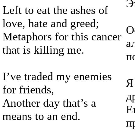
Э
Left to eat the ashes of
love, hate and greed;
О
Metaphors for this cancer
а
that is killing me.
п
I’ve traded my enemies
Я
for friends,
д
Another day that’s a
Е
means to an end.
п