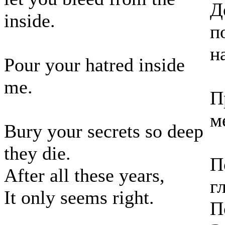
Д
inside.
п
н
Pour your hatred inside
me.
П
м
Bury your secrets so deep
they die.
П
After all these years,
г
It only seems right.
П