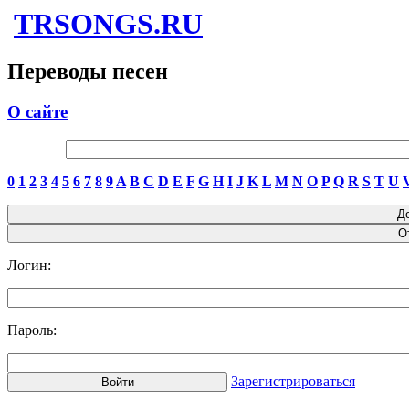
TRSONGS.RU
Переводы песен
О сайте
0
1
2
3
4
5
6
7
8
9
A
B
C
D
E
F
G
H
I
J
K
L
M
N
O
P
Q
R
S
T
U
Логин:
Пароль:
Зарегистрироваться