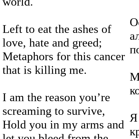
world.
О
Left to eat the ashes of
а
love, hate and greed;
п
Metaphors for this cancer
that is killing me.
М
к
I am the reason you’re
screaming to survive,
Я
Hold you in my arms and
к
let you bleed from the