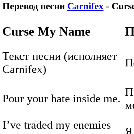
Перевод песни
Carnifex
- Curs
Curse My Name
П
Текст песни (исполняет
П
Carnifex)
П
Pour your hate inside me.
м
I’ve traded my enemies
Я