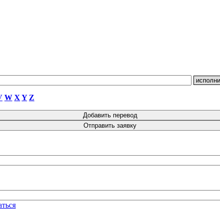
V
W
X
Y
Z
аться