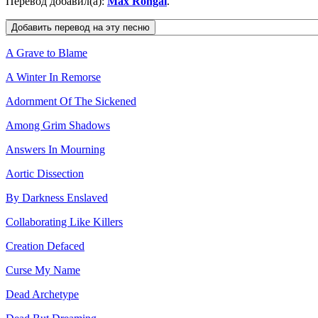
Перевод добавил(а):
Max Rongai
.
A Grave to Blame
A Winter In Remorse
Adornment Of The Sickened
Among Grim Shadows
Answers In Mourning
Aortic Dissection
By Darkness Enslaved
Collaborating Like Killers
Creation Defaced
Curse My Name
Dead Archetype