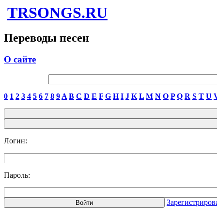
TRSONGS.RU
Переводы песен
О сайте
0
1
2
3
4
5
6
7
8
9
A
B
C
D
E
F
G
H
I
J
K
L
M
N
O
P
Q
R
S
T
U
Логин:
Пароль:
Зарегистриров