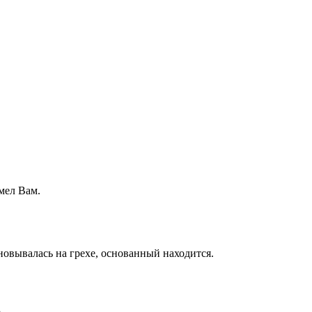
имел Вам.
новывалась на грехе, основанный находится.