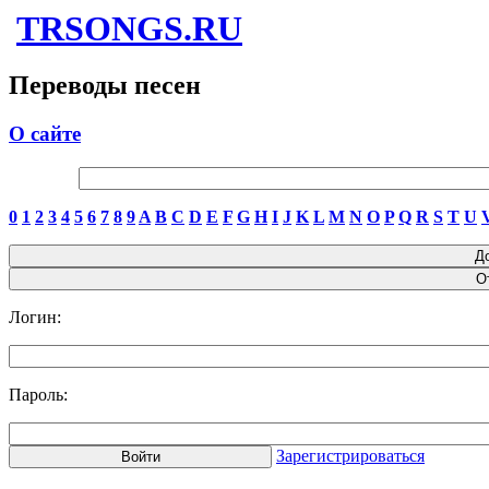
TRSONGS.RU
Переводы песен
О сайте
0
1
2
3
4
5
6
7
8
9
A
B
C
D
E
F
G
H
I
J
K
L
M
N
O
P
Q
R
S
T
U
Логин:
Пароль:
Зарегистрироваться