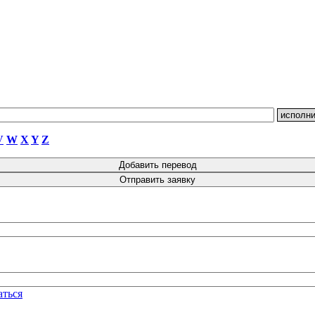
V
W
X
Y
Z
аться