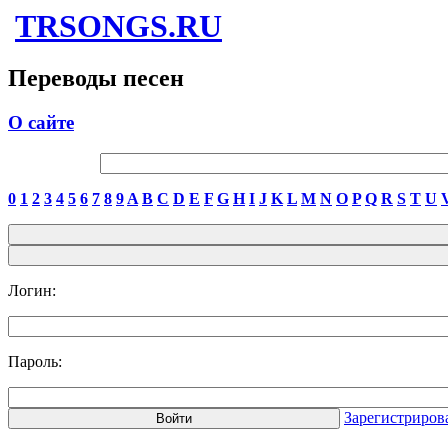
TRSONGS.RU
Переводы песен
О сайте
0
1
2
3
4
5
6
7
8
9
A
B
C
D
E
F
G
H
I
J
K
L
M
N
O
P
Q
R
S
T
U
Логин:
Пароль:
Зарегистриров