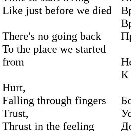
Like just before we died
В
В
There's no going back
П
To the place we started
from
Н
К
Hurt,
Falling through fingers
Б
Trust,
У
Thrust in the feeling
Д