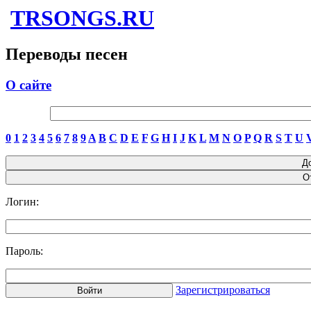
TRSONGS.RU
Переводы песен
О сайте
0
1
2
3
4
5
6
7
8
9
A
B
C
D
E
F
G
H
I
J
K
L
M
N
O
P
Q
R
S
T
U
Логин:
Пароль:
Зарегистрироваться