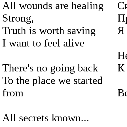
All wounds are healing
С
Strong,
П
Truth is worth saving
Я
I want to feel alive
Н
There's no going back
К
To the place we started
from
В
All secrets known...