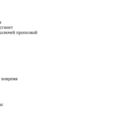
я
 сгниет
колючей прополкой
е вовремя
ас