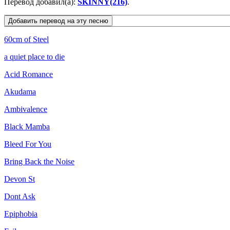
Перевод добавил(а):
SKINNY(216)
.
60cm of Steel
a quiet place to die
Acid Romance
Akudama
Ambivalence
Black Mamba
Bleed For You
Bring Back the Noise
Devon St
Dont Ask
Epiphobia