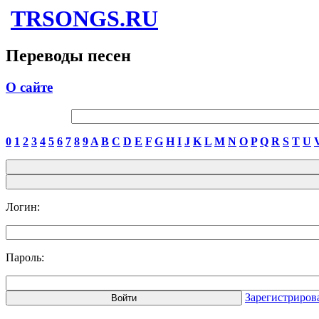
TRSONGS.RU
Переводы песен
О сайте
0
1
2
3
4
5
6
7
8
9
A
B
C
D
E
F
G
H
I
J
K
L
M
N
O
P
Q
R
S
T
U
Логин:
Пароль:
Зарегистриров