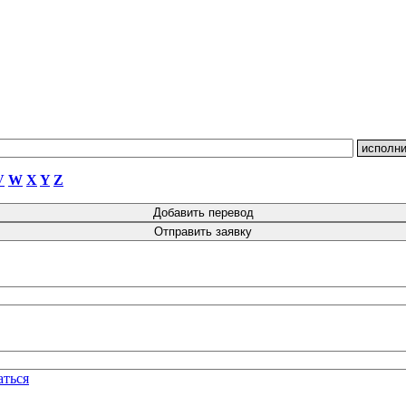
V
W
X
Y
Z
аться