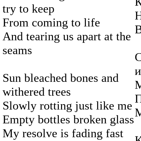
К
try to keep
Н
From coming to life
В
And tearing us apart at the
seams
С
и
Sun bleached bones and
М
withered trees
П
Slowly rotting just like me
М
Empty bottles broken glass
My resolve is fading fast
К