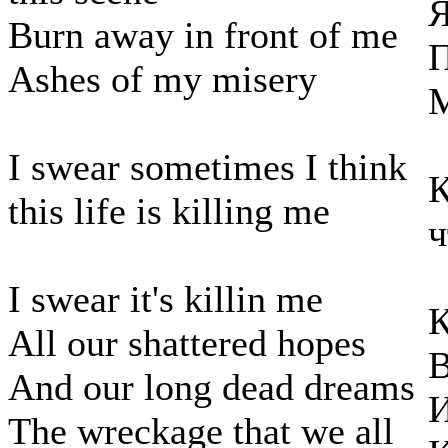
Я
Burn away in front of me
П
Ashes of my misery
М
I swear sometimes I think
К
this life is killing me
ч
I swear it's killin me
К
All our shattered hopes
В
And our long dead dreams
И
The wreckage that we all