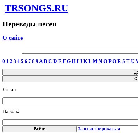
TRSONGS.RU
Переводы песен
О сайте
0
1
2
3
4
5
6
7
8
9
A
B
C
D
E
F
G
H
I
J
K
L
M
N
O
P
Q
R
S
T
U
Логин:
Пароль:
Зарегистрироваться