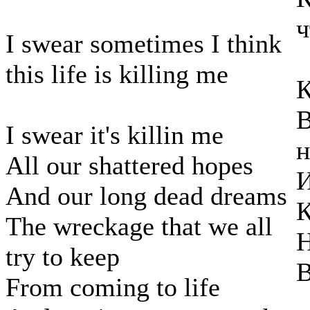
ч
I swear sometimes I think
this life is killing me
К
В
I swear it's killin me
н
All our shattered hopes
И
And our long dead dreams
К
The wreckage that we all
Н
try to keep
В
From coming to life