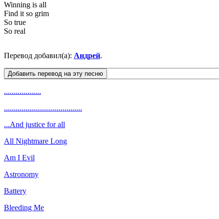
Winning is all
Find it so grim
So true
So real
Перевод добавил(а):
Андрей
.
...................
........................................
...And justice for all
All Nightmare Long
Am I Evil
Astronomy
Battery
Bleeding Me