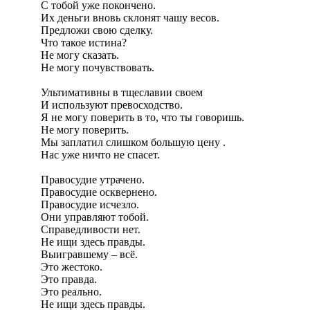
С тобой уже покончено.
Их деньги вновь склонят чашу весов.
Предложи свою сделку.
Что такое истина?
Не могу сказать.
Не могу почувствовать.
Ультимативны в тщеславии своем
И используют превосходство.
Я не могу поверить в то, что ты говоришь.
Не могу поверить.
Мы заплатил слишком большую цену .
Нас уже ничто не спасет.
Правосудие утрачено.
Правосудие осквернено.
Правосудие исчезло.
Они управляют тобой.
Справедливости нет.
Не ищи здесь правды.
Выигравшему – всё.
Это жестоко.
Это правда.
Это реально.
Не ищи здесь правды.