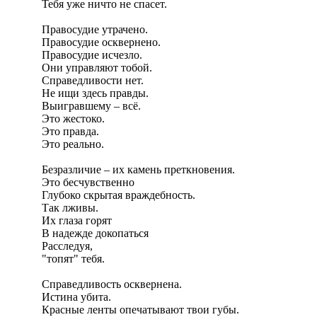
Тебя уже ничто не спасет.
Правосудие утрачено.
Правосудие осквернено.
Правосудие исчезло.
Они управляют тобой.
Справедливости нет.
Не ищи здесь правды.
Выигравшему – всё.
Это жестоко.
Это правда.
Это реально.
Безразличие – их камень преткновения.
Это бесчувственно
Глубоко скрытая враждебность.
Так лживы.
Их глаза горят
В надежде докопаться
Расследуя,
"топят" тебя.
Справедливость осквернена.
Истина убита.
Красные ленты опечатывают твои губы.