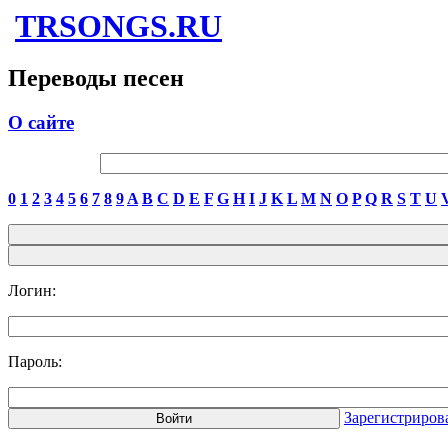
TRSONGS.RU
Переводы песен
О сайте
0
1
2
3
4
5
6
7
8
9
A
B
C
D
E
F
G
H
I
J
K
L
M
N
O
P
Q
R
S
T
U
Логин:
Пароль:
Зарегистриров