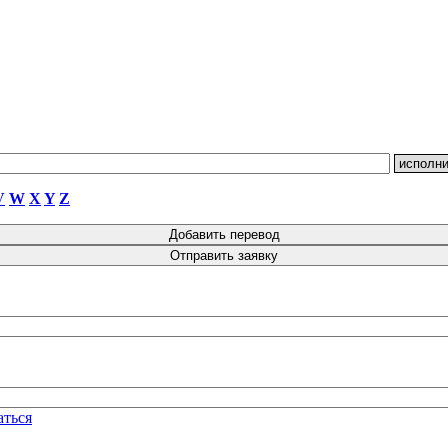
V
W
X
Y
Z
аться