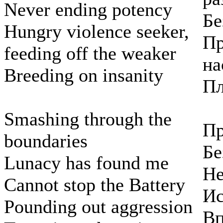
Never ending potency
Бе
Hungry violence seeker,
Пр
feeding off the weaker
на
Breeding on insanity
Пл
Smashing through the
Пр
boundaries
Бе
Lunacy has found me
Не
Cannot stop the Battery
Ис
Pounding out aggression
Вп