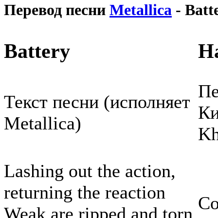
Перевод песни
Metallica
- Batt
Battery
Н
Пе
Текст песни (исполняет
Ки
Metallica)
Kh
Lashing out the action,
returning the reaction
Со
Weak are ripped and torn