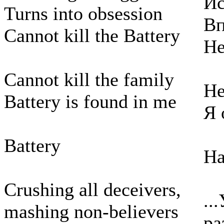
Ис
Turns into obsession
Вп
Cannot kill the Battery
Не
Cannot kill the family
Не
Battery is found in me
Я 
Battery
На
Crushing all deceivers,
..
mashing non-believers
ра