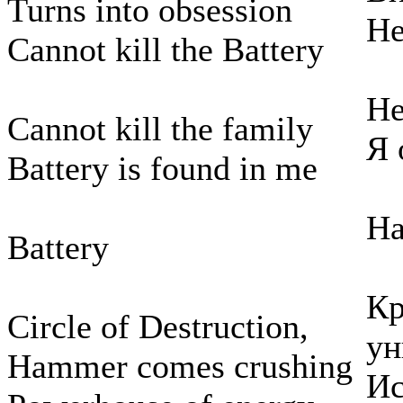
Turns into obsession
Не
Cannot kill the Battery
Не
Cannot kill the family
Я 
Battery is found in me
На
Battery
Кр
Circle of Destruction,
ун
Hammer comes crushing
Ис