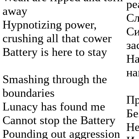
ре
away
Сл
Hypnotizing power,
Си
crushing all that cower
за
Battery is here to stay
На
на
Smashing through the
boundaries
Пр
Lunacy has found me
Бе
Cannot stop the Battery
Не
Pounding out aggression