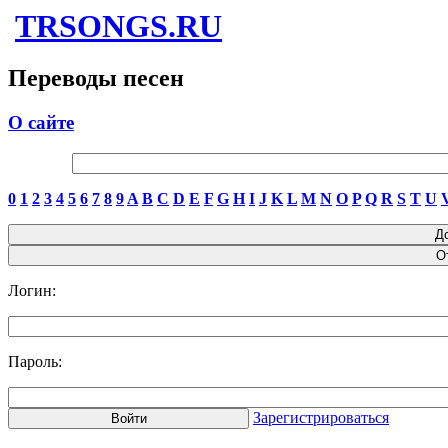
TRSONGS.RU
Переводы песен
О сайте
0
1
2
3
4
5
6
7
8
9
A
B
C
D
E
F
G
H
I
J
K
L
M
N
O
P
Q
R
S
T
U
Логин:
Пароль:
Зарегистрироваться