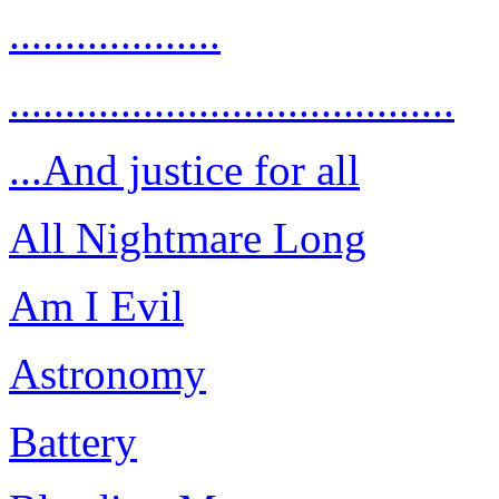
...................
........................................
...And justice for all
All Nightmare Long
Am I Evil
Astronomy
Battery