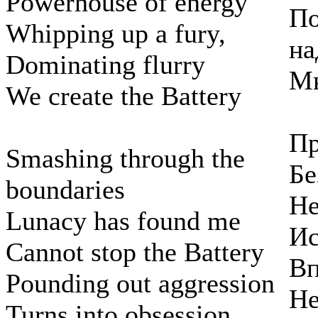
Powerhouse of energy
По
Whipping up a fury,
на
Dominating flurry
Мы
We create the Battery
Пр
Smashing through the
Бе
boundaries
Не
Lunacy has found me
Ис
Cannot stop the Battery
Вп
Pounding out aggression
Не
Turns into obsession