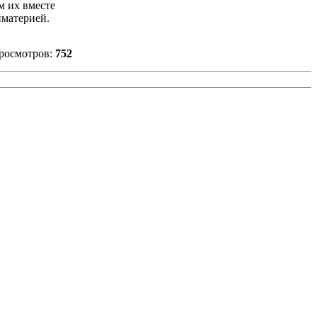
м их вместе
иматерией.
росмотров:
752