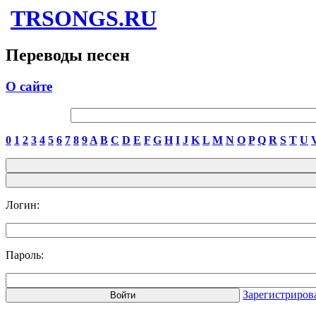
TRSONGS.RU
Переводы песен
О сайте
0
1
2
3
4
5
6
7
8
9
A
B
C
D
E
F
G
H
I
J
K
L
M
N
O
P
Q
R
S
T
U
Логин:
Пароль:
Зарегистриров