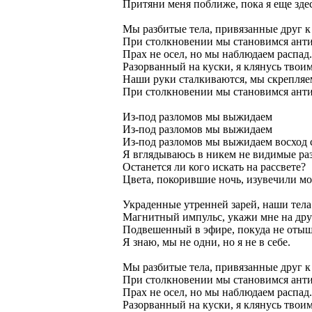
Притяни меня поближе, пока я еще здес
Мы разбитые тела, привязанные друг к
При столкновении мы становимся ант
Прах не осел, но мы наблюдаем распад.
Разорванный на куски, я клянусь твои
Наши руки сталкиваются, мы скрепляе
При столкновении мы становимся ант
Из-под разломов мы выжидаем
Из-под разломов мы выжидаем
Из-под разломов мы выжидаем восход 
Я вглядываюсь в никем не видимые ра
Останется ли кого искать на рассвете?
Цвета, покорившие ночь, изувечили мо
Украденные утренней зарей, наши тел
Магнитный импульс, укажи мне на др
Подвешенный в эфире, покуда не отыщу
Я знаю, мы не одни, но я не в себе.
Мы разбитые тела, привязанные друг к
При столкновении мы становимся ант
Прах не осел, но мы наблюдаем распад.
Разорванный на куски, я клянусь твои