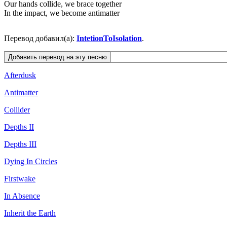
Our hands collide, we brace together
In the impact, we become antimatter
Перевод добавил(а):
IntetionToIsolation
.
Afterdusk
Antimatter
Collider
Depths II
Depths III
Dying In Circles
Firstwake
In Absence
Inherit the Earth