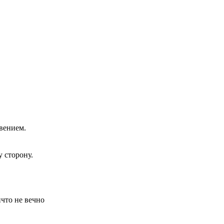
вением.
у сторону.
что не вечно