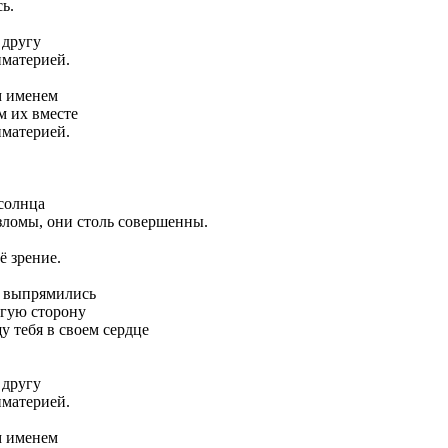
ь.
 другу
иматерией.
м именем
м их вместе
иматерией.
солнца
зломы, они столь совершенны.
ё зрение.
а выпрямились
угую сторону
 тебя в своем сердце
 другу
иматерией.
м именем