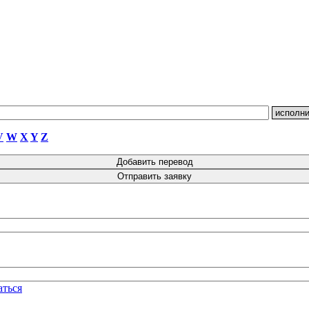
V
W
X
Y
Z
аться