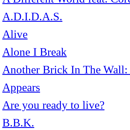
A.D.I.D.A.S.
Alive
Alone I Break
Another Brick In The Wall: 
Appears
Are you ready to live?
B.B.K.