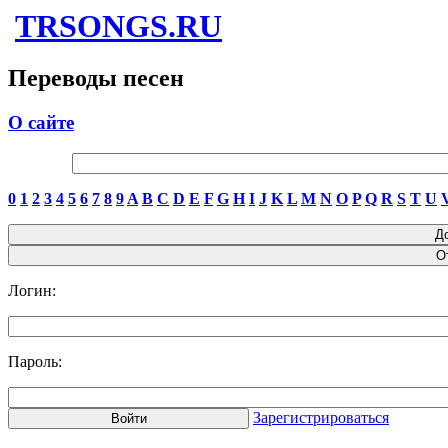
TRSONGS.RU
Переводы песен
О сайте
0
1
2
3
4
5
6
7
8
9
A
B
C
D
E
F
G
H
I
J
K
L
M
N
O
P
Q
R
S
T
U
Логин:
Пароль:
Зарегистрироваться