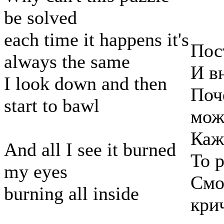
be solved
each time it happens it's
Пос
always the same
И в
I look down and then
Поч
start to bawl
мож
Каж
And all I see it burned
То р
my eyes
Смо
burning all inside
кри