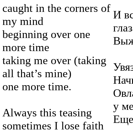
caught in the corners of
И в
my mind
глаз
beginning over one
Выж
more time
taking me over (taking
Увя
all that’s mine)
Нач
one more time.
Овл
у ме
Always this teasing
Еще
sometimes I lose faith