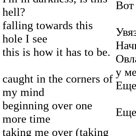
Вот
hell?
falling towards this
Увя
hole I see
Нач
this is how it has to be.
Овл
у ме
caught in the corners of
Еще
my mind
beginning over one
Еще
more time
taking me over (taking