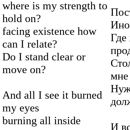
where is my strength to
Пос
hold on?
Ино
facing existence how
Где 
can I relate?
про
Do I stand clear or
Сто
move on?
мне 
Нуж
And all I see it burned
дол
my eyes
burning all inside
И в