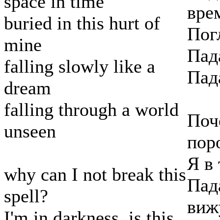
space in time
вре
buried in this hurt of
Пог
mine
Пад
falling slowly like a
Пад
dream
falling through a world
Поч
unseen
пор
Я в
why can I not break this
Пад
spell?
виж
I'm in darkness, is this