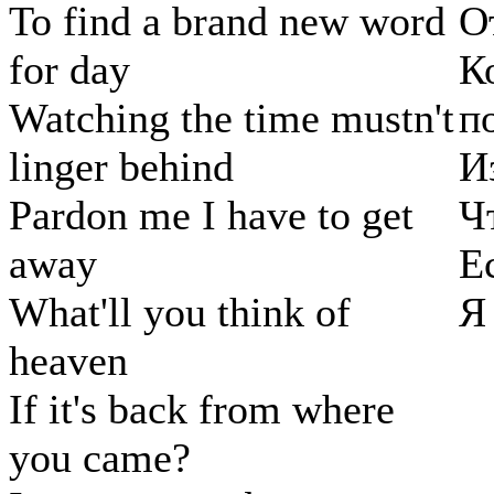
To find a brand new word
О
for day
К
Watching the time mustn't
п
linger behind
И
Pardon me I have to get
Ч
away
Е
What'll you think of
Я
heaven
If it's back from where
you came?