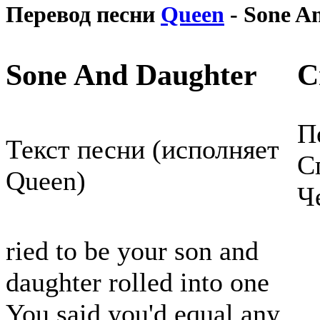
Перевод песни
Queen
- Sone A
Sone And Daughter
С
П
Текст песни (исполняет
С
Queen)
Ч
ried to be your son and
daughter rolled into one
You said you'd equal any