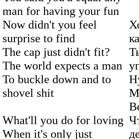
man for having your fun
Now didn't you feel
Х
surprise to find
к
The cap just didn't fit?
Т
The world expects a man
у
To buckle down and to
Н
shovel shit
М
В
What'll you do for loving
Ч
When it's only just
де