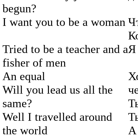
begun?
I want you to be a woman
Ч
К
Tried to be a teacher and a
Я
fisher of men
An equal
Х
Will you lead us all the
ч
same?
Т
Well I travelled around
Т
the world
А