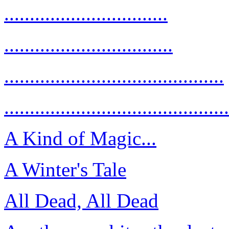
................................
.................................
...........................................
............................................
A Kind of Magic...
A Winter's Tale
All Dead, All Dead