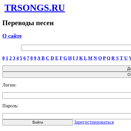
TRSONGS.RU
Переводы песен
О сайте
0
1
2
3
4
5
6
7
8
9
A
B
C
D
E
F
G
H
I
J
K
L
M
N
O
P
Q
R
S
T
U
Логин:
Пароль:
Зарегистрироваться