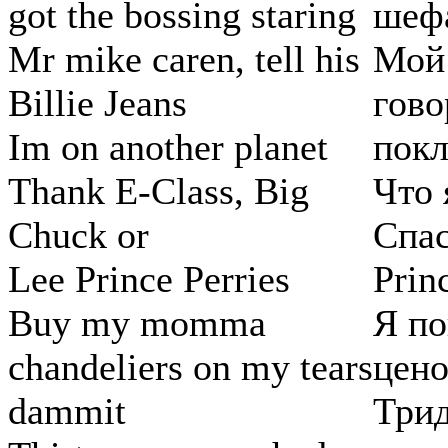
got the bossing staring
шеф
Mr mike caren, tell his
Мой 
Billie Jeans
гово
Im on another planet
покл
Thank E-Class, Big
Что 
Chuck or
Спас
Lee Prince Perries
Princ
Buy my momma
Я по
chandeliers on my tears
цено
dammit
Трид