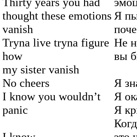
Thirty years you had
эмоц
thought these emotions
Я пы
vanish
поче
Tryna live tryna figure
Не н
how
вы б
my sister vanish
No cheers
Я зн
I know you wouldn’t
Я ок
panic
Я кр
Когд
I know
это 