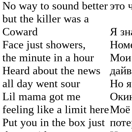
No way to sound better
это 
but the killer was a
Coward
Я зн
Face just showers,
Номе
the minute in a hour
Мои 
Heard about the news
дайв
all day went sour
Но я
Lil mama got me
Оки
feeling like a limit here
Моё 
Put you in the box just
пот