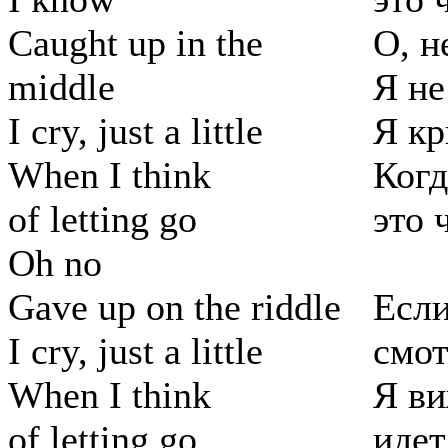
Caught up in the
О, н
middle
Я не
I cry, just a little
Я кр
When I think
Когд
of letting go
это 
Oh no
Gave up on the riddle
Если
I cry, just a little
смот
When I think
Я ви
of letting go
идет