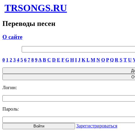
TRSONGS.RU
Переводы песен
О сайте
0
1
2
3
4
5
6
7
8
9
A
B
C
D
E
F
G
H
I
J
K
L
M
N
O
P
Q
R
S
T
U
Логин:
Пароль:
Зарегистрироваться