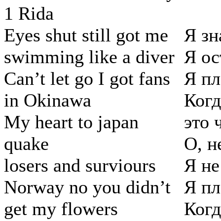
1 Rida
Eyes shut still got me
Я зн
swimming like a diver
Я ос
Can’t let go I got fans
Я пл
in Okinawa
Когд
My heart to japan
это 
quake
О, н
losers and surviours
Я не
Norway no you didn’t
Я пл
get my flowers
Когд