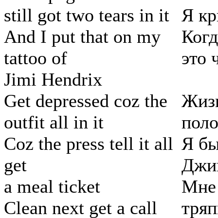
still got two tears in it
Я кр
And I put that on my
Когд
tattoo of
это 
Jimi Hendrix
Get depressed coz the
Жизн
outfit all in it
поло
Coz the press tell it all
Я бы
get
Джи
a meal ticket
Мне 
Clean next get a call
тряп