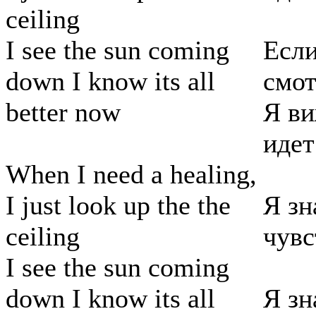
ceiling
I see the sun coming
Если
down I know its all
смот
better now
Я ви
идет
When I need a healing,
I just look up the the
Я зн
ceiling
чувс
I see the sun coming
down I know its all
Я зн