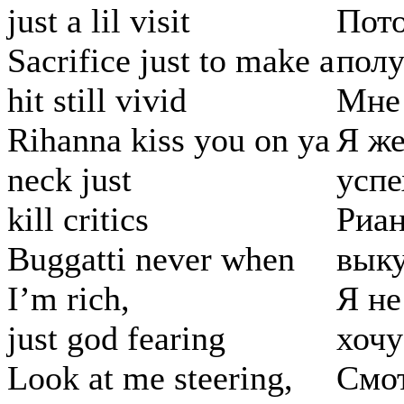
just a lil visit
Пото
Sacrifice just to make a
полу
hit still vivid
Мне 
Rihanna kiss you on ya
Я же
neck just
успе
kill critics
Риан
Buggatti never when
выку
I’m rich,
Я не
just god fearing
хочу
Look at me steering,
Смот