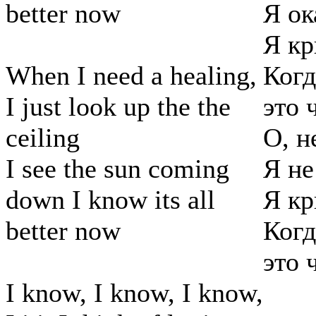
better now
Я ок
Я кр
When I need a healing,
Когд
I just look up the the
это 
ceiling
О, н
I see the sun coming
Я не
down I know its all
Я кр
better now
Когд
это 
I know, I know, I know,