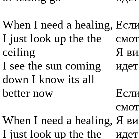
When I need a healing,
Если
I just look up the the
смот
ceiling
Я ви
I see the sun coming
идет
down I know its all
better now
Если
смот
When I need a healing,
Я ви
I just look up the the
идет