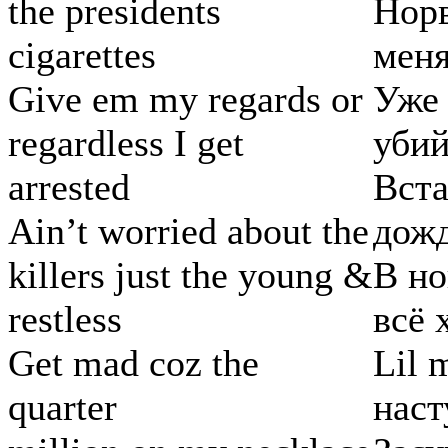
the presidents
Норв
cigarettes
меня
Give em my regards or
Уже 
regardless I get
убий
arrested
Вста
Ain’t worried about the
дожд
killers just the young &
В но
restless
всё 
Get mad coz the
Lil 
quarter
наст