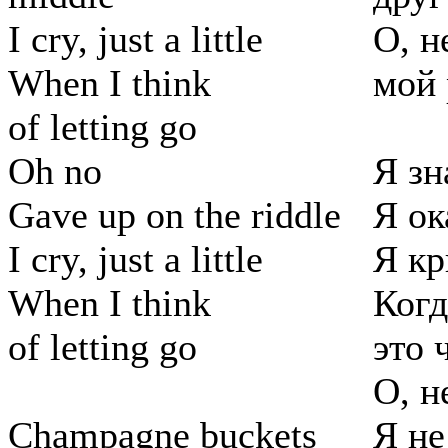
I cry, just a little
О, н
When I think
мой 
of letting go
Oh no
Я зн
Gave up on the riddle
Я ок
I cry, just a little
Я кр
When I think
Когд
of letting go
это 
О, н
Champagne buckets
Я не