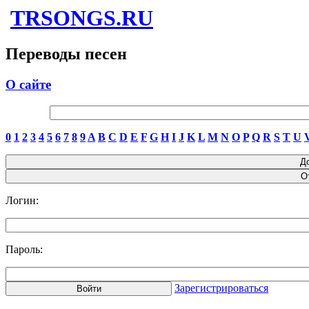
TRSONGS.RU
Переводы песен
О сайте
0
1
2
3
4
5
6
7
8
9
A
B
C
D
E
F
G
H
I
J
K
L
M
N
O
P
Q
R
S
T
U
Логин:
Пароль:
Зарегистрироваться