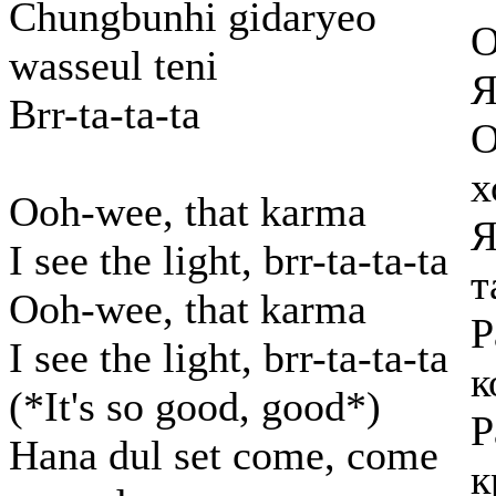
Chungbunhi gidaryeo
О
wasseul teni
Я
Brr-ta-ta-ta
О
х
Ooh-wee, that karma
Я
I see the light, brr-ta-ta-ta
т
Ooh-wee, that karma
Р
I see the light, brr-ta-ta-ta
к
(*It's so good, good*)
Р
Hana dul set come, come
к