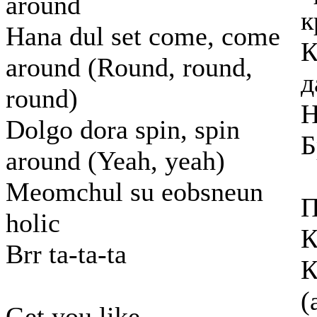
around
к
Hana dul set come, come
К
around (Round, round,
д
round)
Н
Dolgo dora spin, spin
Б
around (Yeah, yeah)
Meomchul su eobsneun
П
holic
К
Brr ta-ta-ta
К
(
Get you like