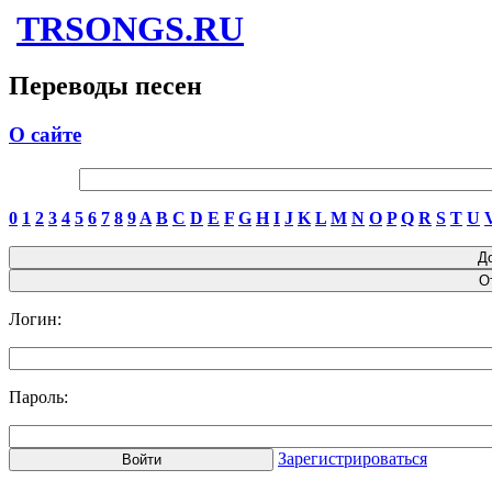
TRSONGS.RU
Переводы песен
О сайте
0
1
2
3
4
5
6
7
8
9
A
B
C
D
E
F
G
H
I
J
K
L
M
N
O
P
Q
R
S
T
U
Логин:
Пароль:
Зарегистрироваться