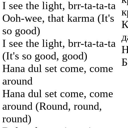
I see the light, brr-ta-ta-ta
к
Ooh-wee, that karma (It's
К
so good)
д
I see the light, brr-ta-ta-ta
Н
(It's so good, good)
Б
Hana dul set come, come
around
Hana dul set come, come
around (Round, round,
round)