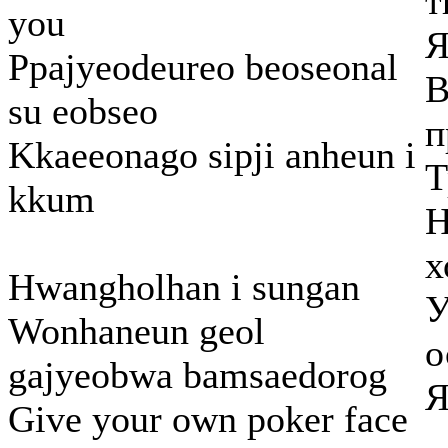
т
you
Я
Ppajyeodeureo beoseonal
В
su eobseo
п
Kkaeeonago sipji anheun i
Т
kkum
Н
х
Hwangholhan i sungan
У
Wonhaneun geol
о
gajyeobwa bamsaedorog
Я
Give your own poker face