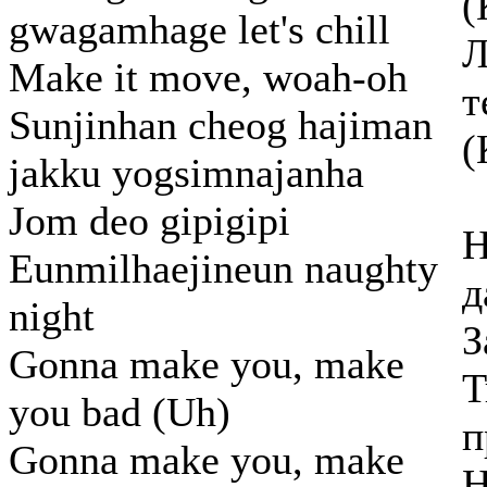
(
gwagamhage let's chill
Л
Make it move, woah-oh
т
Sunjinhan cheog hajiman
(
jakku yogsimnajanha
Jom deo gipigipi
Н
Eunmilhaejineun naughty
д
night
З
Gonna make you, make
Т
you bad (Uh)
п
Gonna make you, make
Н