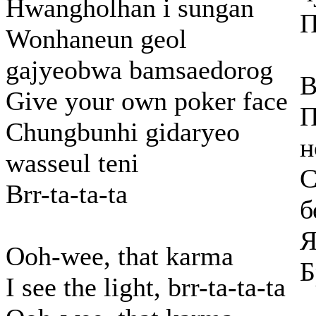
Hwangholhan i sungan
П
Wonhaneun geol
gajyeobwa bamsaedorog
В
Give your own poker face
П
Chungbunhi gidaryeo
н
wasseul teni
С
Brr-ta-ta-ta
б
Я
Ooh-wee, that karma
Б
I see the light, brr-ta-ta-ta