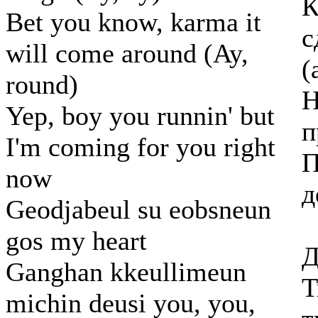
К
Bet you know, karma it
с
will come around (Ay,
(
round)
Н
Yep, boy you runnin' but
п
I'm coming for you right
П
now
д
Geodjabeul su eobsneun
gos my heart
Д
Ganghan kkeullimeun
Т
michin deusi you, you,