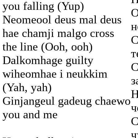
you falling (Yup)
О
Neomeool deus mal deus
н
hae chamji malgo cross
С
the line (Ooh, ooh)
т
Dalkomhage guilty
С
wiheomhae i neukkim
з
(Yah, yah)
Н
Ginjangeul gadeug chaewo
ч
you and me
С
ч