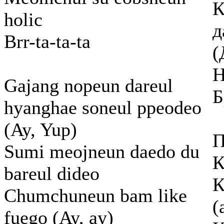
К
holic
д
Brr-ta-ta-ta
(
Н
Gajang nopeun dareul
Б
hyanghae soneul ppeodeo
(Ay, Yup)
П
Sumi meojneun daedo du
К
bareul dideo
К
Chumchuneun bam like
(
fuego (Ay, ay)