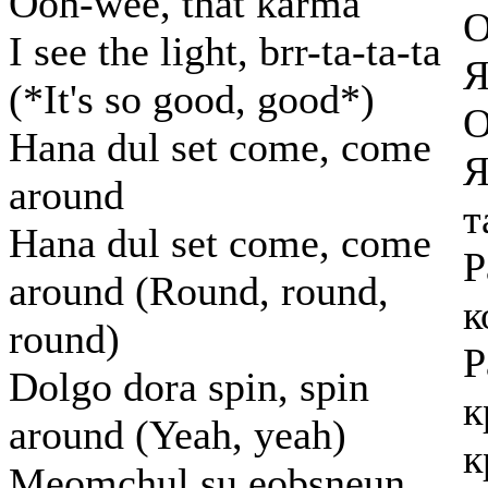
Ooh-wee, that karma
О
I see the light, brr-ta-ta-ta
Я
(*It's so good, good*)
О
Hana dul set come, come
Я
around
т
Hana dul set come, come
Р
around (Round, round,
к
round)
Р
Dolgo dora spin, spin
к
around (Yeah, yeah)
к
Meomchul su eobsneun