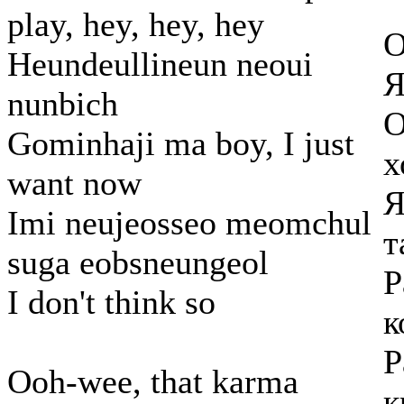
play, hey, hey, hey
О
Heundeullineun neoui
Я
nunbich
О
Gominhaji ma boy, I just
х
want now
Я
Imi neujeosseo meomchul
т
suga eobsneungeol
Р
I don't think so
к
Р
Ooh-wee, that karma
к