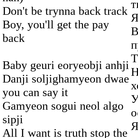
т
Don't be trynna back track
Я
Boy, you'll get the pay
В
back
п
Т
Baby geuri eoryeobji anhji
Н
Danji soljighamyeon dwae
х
you can say it
У
Gamyeon sogui neol algo
о
sipji
Я
All I want is truth stop the