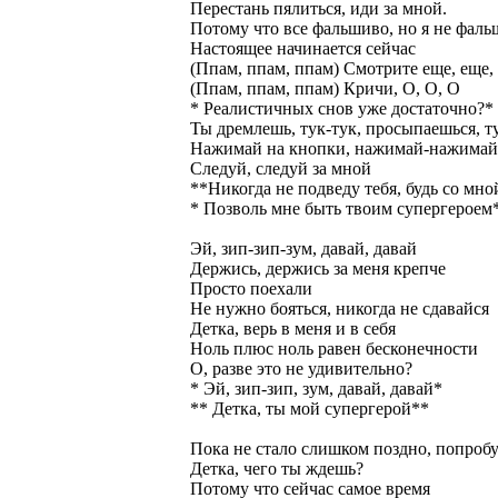
Перестань пялиться, иди за мной.
Потому что все фальшиво, но я не фаль
Настоящее начинается сейчас
(Ппам, ппам, ппам) Смотрите еще, еще,
(Ппам, ппам, ппам) Кричи, О, О, О
* Реалистичных снов уже достаточно?*
Ты дремлешь, тук-тук, просыпаешься, т
Нажимай на кнопки, нажимай-нажимай
Следуй, следуй за мной
**Никогда не подведу тебя, будь со мно
* Позволь мне быть твоим супергероем
Эй, зип-зип-зум, давай, давай
Держись, держись за меня крепче
Просто поехали
Не нужно бояться, никогда не сдавайся
Детка, верь в меня и в себя
Ноль плюс ноль равен бесконечности
О, разве это не удивительно?
* Эй, зип-зип, зум, давай, давай*
** Детка, ты мой супергерой**
Пока не стало слишком поздно, попроб
Детка, чего ты ждешь?
Потому что сейчас самое время