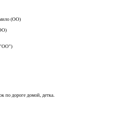
 мило (ОО)
(ОО)
 "ОО")
к по дороге домой, детка.