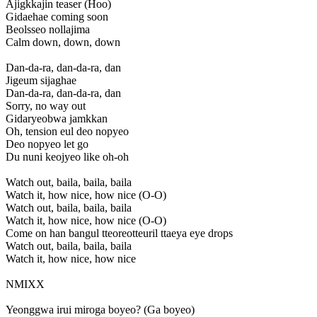
Ajigkkajin teaser (Hoo)
Gidaehae coming soon
Beolsseo nollajima
Calm down, down, down
Dan-da-ra, dan-da-ra, dan
Jigeum sijaghae
Dan-da-ra, dan-da-ra, dan
Sorry, no way out
Gidaryeobwa jamkkan
Oh, tension eul deo nopyeo
Deo nopyeo let go
Du nuni keojyeo like oh-oh
Watch out, baila, baila, baila
Watch it, how nice, how nice (O-O)
Watch out, baila, baila, baila
Watch it, how nice, how nice (O-O)
Come on han bangul tteoreotteuril ttaeya eye drops
Watch out, baila, baila, baila
Watch it, how nice, how nice
NMIXX
Yeonggwa irui miroga boyeo? (Ga boyeo)