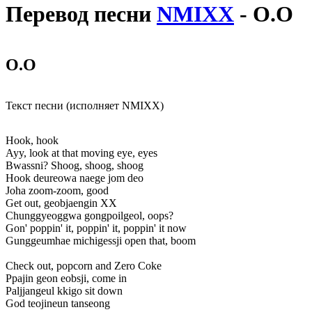
Перевод песни
NMIXX
- O.O
O.O
Текст песни (исполняет NMIXX)
Hook, hook
Ayy, look at that moving eye, eyes
Bwassni? Shoog, shoog, shoog
Hook deureowa naege jom deo
Joha zoom-zoom, good
Get out, geobjaengin XX
Chunggyeoggwa gongpoilgeol, oops?
Gon' poppin' it, poppin' it, poppin' it now
Gunggeumhae michigessji open that, boom
Check out, popcorn and Zero Coke
Ppajin geon eobsji, come in
Paljjangeul kkigo sit down
God teojineun tanseong