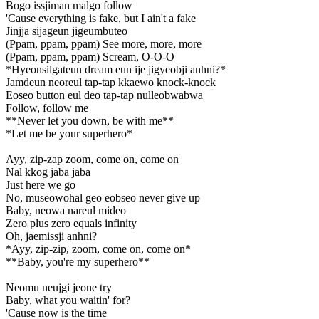
Bogo issjiman malgo follow
'Cause everything is fake, but I ain't a fake
Jinjja sijageun jigeumbuteo
(Ppam, ppam, ppam) See more, more, more
(Ppam, ppam, ppam) Scream, O-O-O
*Hyeonsilgateun dream eun ije jigyeobji anhni?*
Jamdeun neoreul tap-tap kkaewo knock-knock
Eoseo button eul deo tap-tap nulleobwabwa
Follow, follow me
**Never let you down, be with me**
*Let me be your superhero*
Ayy, zip-zap zoom, come on, come on
Nal kkog jaba jaba
Just here we go
No, museowohal geo eobseo never give up
Baby, neowa nareul mideo
Zero plus zero equals infinity
Oh, jaemissji anhni?
*Ayy, zip-zip, zoom, come on, come on*
**Baby, you're my superhero**
Neomu neujgi jeone try
Baby, what you waitin' for?
'Cause now is the time