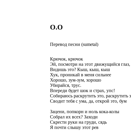
O.O
Перевод песни (sumetal)
Крючок, крючок
Эй, посмотри на этот движущийся глаз, 
Видишь это? Кыш, кыш, кыш
Хук, проникай в меня сильнее
Хорошо, зум-зум, хорошо
Убирайся, трус.
Впереди будет шок и страх, упс!
Собираюсь раскрутить это, раскрутить э
Сводит тебя с ума, да, открой это, бум
Зацени, попкорн и ноль кока-колы
Собрал их всех? Заходи
Скрести руки на груди, сядь
Я почти слышу этот рев