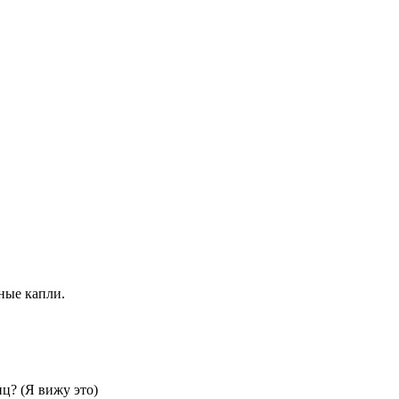
зные капли.
ц? (Я вижу это)