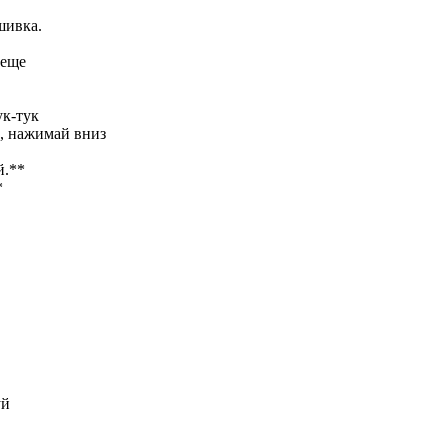
шивка.
 еще
ук-тук
, нажимай вниз
й.**
*
уй