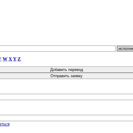
V
W
X
Y
Z
аться