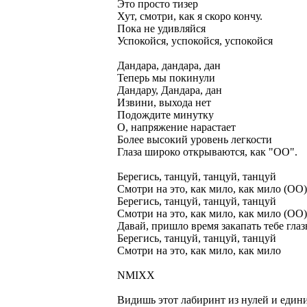
Это просто тизер
Хут, смотри, как я скоро кончу.
Пока не удивляйся
Успокойся, успокойся, успокойся
Дандара, дандара, дан
Теперь мы покинули
Дандару, Дандара, дан
Извини, выхода нет
Подождите минутку
О, напряжение нарастает
Более высокий уровень легкости
Глаза широко открываются, как "ОО".
Берегись, танцуй, танцуй, танцуй
Смотри на это, как мило, как мило (ОО)
Берегись, танцуй, танцуй, танцуй
Смотри на это, как мило, как мило (ОО)
Давай, пришло время закапать тебе гла
Берегись, танцуй, танцуй, танцуй
Смотри на это, как мило, как мило
NMIXX
Видишь этот лабиринт из нулей и едини