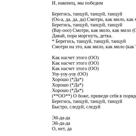
И, наконец, мы победим
Берегись, танцуй, танцуй, танцуй
(Оо-а, да, да, да) Смотри, как мило, как
Берегись, танцуй, танцуй, танцуй
(Вау-ооо) Смотри, как мило, как мило 
Давай, пора моргнуть, детка.
* Берегись, танцуй, танцуй, танцуй
Смотри на это, как мило, как мило (как
Как насчет этого (ОО)
Как насчет этого (ОО)
Как насчет этого (ОО)
Уоу-уоу-уоу (ОО)
Хорошо (*Да*)
Хорошо (*Да*)
Хорошо (*Да*)
(**ОО**) О боже, приведи себя в порядо
Берегись, танцуй, танцуй, танцуй
Быстро, следуй, следуй
Эй-да-да
Эй-да-да
О, нет, да