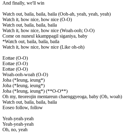
And finally, we'll win
Watch out, baila, baila, baila (Ooh-ah, yeah, yeah, yeah)
Watch it, how nice, how nice (O-O)
Watch out, baila, baila, baila
Watch it, how nice, how nice (Woah-ooh; O-O)
Come on nuneul kkamppagil siganiya, baby
*Watch out, baila, baila, baila
Watch it, how nice, how nice (Like oh-oh)
Eottae (O-O)
Eottae (O-O)
Eottae (O-O)
Woah-ooh-woah (O-O)
Joha (*Ieung, ieung*)
Joha (*Ieung, ieung*)
Joha (*Ieung, ieung*) (**O-O**)
Oh my, tteoreojin mentareun chaenggyeoga, baby (Oh, woah)
Watch out, baila, baila, baila
Eoseo follow, follow
Yeah-yeah-yeah
Yeah-yeah-yeah
Oh, no, yeah