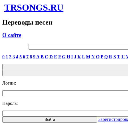
TRSONGS.RU
Переводы песен
О сайте
0
1
2
3
4
5
6
7
8
9
A
B
C
D
E
F
G
H
I
J
K
L
M
N
O
P
Q
R
S
T
U
Логин:
Пароль:
Зарегистриров