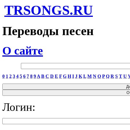
TRSONGS.RU
Переводы песен
О сайте
0
1
2
3
4
5
6
7
8
9
A
B
C
D
E
F
G
H
I
J
K
L
M
N
O
P
Q
R
S
T
U
Логин: