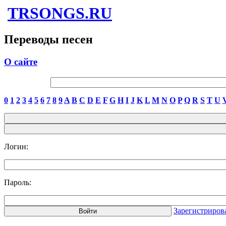
TRSONGS.RU
Переводы песен
О сайте
0
1
2
3
4
5
6
7
8
9
A
B
C
D
E
F
G
H
I
J
K
L
M
N
O
P
Q
R
S
T
U
Логин:
Пароль:
Зарегистриров