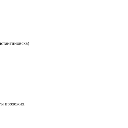
нстантиновска)
ты прохожих.