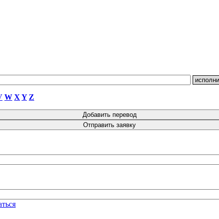
V
W
X
Y
Z
аться