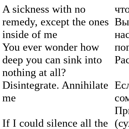
A sickness with no
чт
remedy, except the ones
Вы
inside of me
на
You ever wonder how
по
deep you can sink into
Ра
nothing at all?
Disintegrate. Annihilate
Ес
me
со
Пр
If I could silence all the
(с