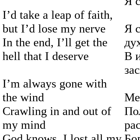
Я 
I’d take a leap of faith,
but I’d lose my nerve
Я 
In the end, I’ll get the
дух
hell that I deserve
В и
за
I’m always gone with
the wind
Ме
Crawling in and out of
По
my mind
рас
God knows, I lost all my
Бо