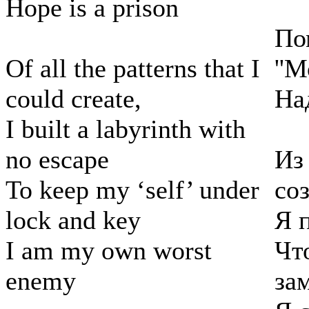
Hope is a prison
По
Of all the patterns that I
''
could create,
На
I built a labyrinth with
no escape
Из
To keep my ‘self’ under
соз
lock and key
Я 
I am my own worst
Чт
enemy
за