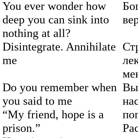
You ever wonder how
Бо
deep you can sink into
вер
nothing at all?
Disintegrate. Annihilate
Ст
me
ле
ме
Do you remember when
Вы
you said to me
на
“My friend, hope is a
по
prison.”
Ра