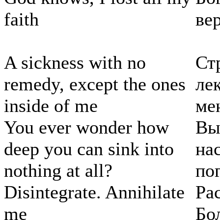
faith
вер
A sickness with no
Ст
remedy, except the ones
ле
inside of me
ме
You ever wonder how
Вы
deep you can sink into
на
nothing at all?
по
Disintegrate. Annihilate
Ра
me
Бол