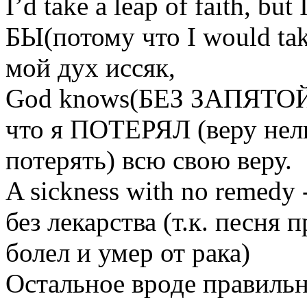
I’d take a leap of faith, but
БЫ(потому что I would ta
мой дух иссяк,
God knows(БЕЗ ЗАПЯТОЙ) I 
что я ПОТЕРЯЛ (веру нель
потерять) всю свою веру.
A sickness with no remedy
без лекарства (т.к. песня
болел и умер от рака)
Остальное вроде правиль