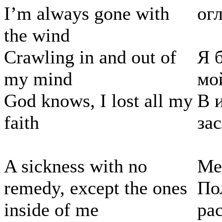
I’m always gone with
ог
the wind
Crawling in and out of
Я 
my mind
мо
God knows, I lost all my
В и
faith
за
A sickness with no
Ме
remedy, except the ones
По
inside of me
рас