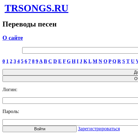
TRSONGS.RU
Переводы песен
О сайте
0
1
2
3
4
5
6
7
8
9
A
B
C
D
E
F
G
H
I
J
K
L
M
N
O
P
Q
R
S
T
U
Логин:
Пароль:
Зарегистрироваться