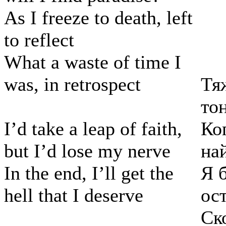
As I freeze to death, left
to reflect
What a waste of time I
was, in retrospect
Тя
то
I’d take a leap of faith,
Ко
but I’d lose my nerve
на
In the end, I’ll get the
Я 
hell that I deserve
ос
Ск