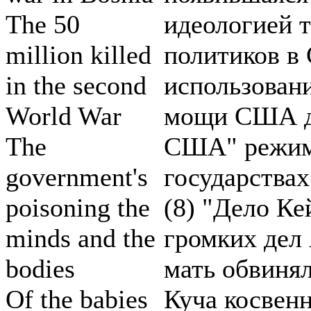
The 50
идеологией 
million killed
политиков в
in the second
использован
World War
мощи США д
The
США" режима
government's
государствах
poisoning the
(8) "Дело Ке
minds and the
громких дел
bodies
мать обвинял
Of the babies
Куча косвенн