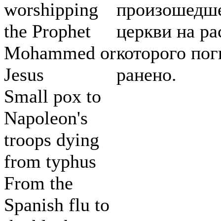
worshipping
произошедше
the Prophet
церкви на ра
Mohammed or
которого пог
Jesus
ранено.
Small pox to
Napoleon's
troops dying
from typhus
From the
Spanish flu to