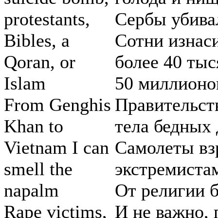
protestants,
Сербы убива
Bibles, a
Сотни изнас
Qoran, or
более 40 тыс
Islam
50 миллионо
From Genghis
Правительст
Khan to
тела бедных 
Vietnam I can
Самолеты вз
smell the
экстремиста
napalm
От религии 
Rape victims,
И не важно,