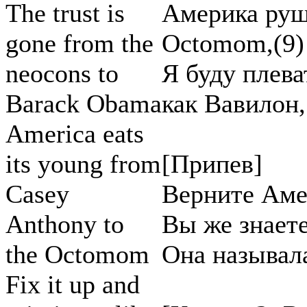
The trust is
Америка руш
gone from the
Octomom,(9)
neocons to
Я буду плева
Barack Obama
как Вавилон,
America eats
its young from
[Припев]
Casey
Верните Аме
Anthony to
Вы же знаете
the Octomom
Она называл
Fix it up and