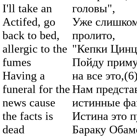
I'll take an
головы",
Actifed, go
Уже слишком
back to bed,
пролито,
allergic to the
"Кепки Цинц
fumes
Пойду приму 
Having a
на все это,(6
funeral for the
Нам предста
news cause
истинные фа
the facts is
Истина это п
dead
Бараку Обаме