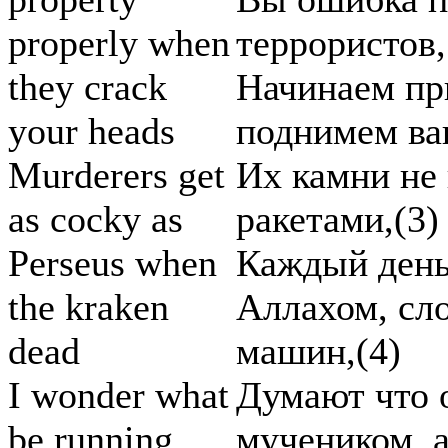
properly when
террористов,
they crack
Начинаем пр
your heads
поднимем ва
Murderers get
Их камни не 
as cocky as
ракетами,(3)
Perseus when
Каждый день 
the kraken
Аллахом, сл
dead
машин,(4)
I wonder what
Думают что 
be running
мучеником, а