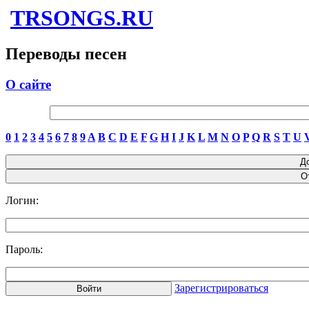
TRSONGS.RU
Переводы песен
О сайте
0
1
2
3
4
5
6
7
8
9
A
B
C
D
E
F
G
H
I
J
K
L
M
N
O
P
Q
R
S
T
U
Логин:
Пароль:
Зарегистрироваться