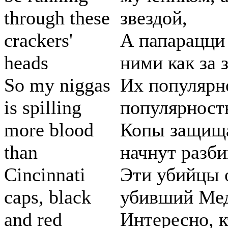
through these
звездой,
crackers'
А папарацци 
heads
ними как за 
So my niggas
Их популярн
is spilling
популярность
more blood
Копы защищаю
than
начнут разби
Cincinnati
Эти убийцы о
caps, black
убивший Мед
and red
Интересно, к