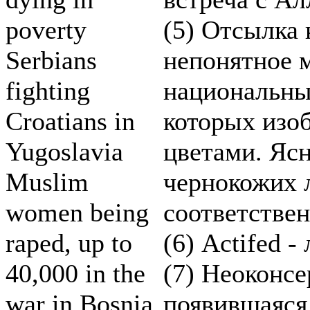
poverty
(5) Отсылка 
Serbians
непонятное 
fighting
национальны
Croatians in
которых изо
Yugoslavia
цветами. Ясн
Muslim
чернокожих 
women being
соответствен
raped, up to
(6) Actifed -
40,000 in the
(7) Неоконсе
war in Bosnia
появившаяся