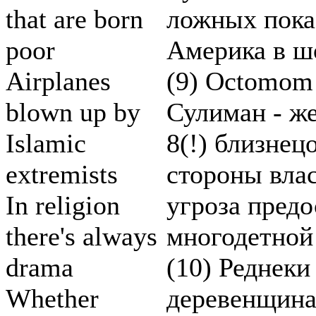
that are born
ложных показ
poor
Америка в 
Airplanes
(9) Octomom 
blown up by
Сулиман - ж
Islamic
8(!) близнец
extremists
стороны влас
In religion
угроза предо
there's always
многодетной
drama
(10) Реднеки
Whether
деревенщина