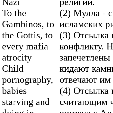
Nazi
религии.
To the
(2) Мулла - 
Gambinos, to
исламских р
the Gottis, to
(3) Отсылка
every mafia
конфликту. Н
atrocity
запечетлены
Child
кидают камни
pornography,
отвечают им 
babies
(4) Отсылка 
starving and
считающим ч
dying in
встреча с Ал