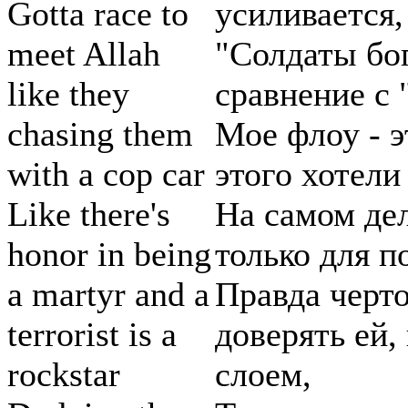
Gotta race to
усиливается,
meet Allah
"Солдаты бог
like they
сравнение с 
chasing them
Мое флоу - э
with a cop car
этого хотел
Like there's
На самом дел
honor in being
только для п
a martyr and a
Правда черто
terrorist is a
доверять ей,
rockstar
слоем,