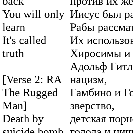
back
против их же
You will only
Иисус был р
learn
Рабы рассмат
It's called
Их использо
truth
Хиросимы и 
Адольф Гитл
[Verse 2: RA
нацизм,
The Rugged
Гамбино и Г
Man]
зверство,
Death by
детская порн
suicide bomb,
голода и ни