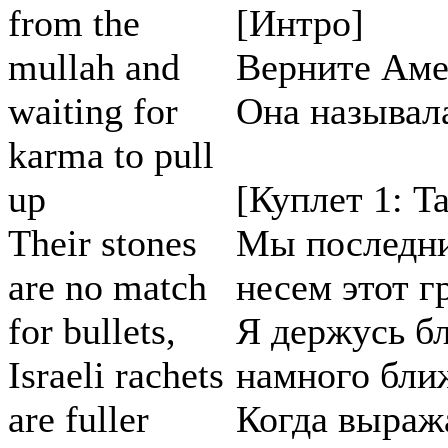
from the
[Интро]
mullah and
Верните Аме
waiting for
Она называл
karma to pull
up
[Куплет 1: Ta
Their stones
Мы последни
are no match
несем этот г
for bullets,
Я держусь б
Israeli rachets
намного бли
are fuller
Когда выраж