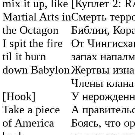
mix it up, like
[Куплет 2: 
Martial Arts in
Смерть терро
the Octagon
Библии, Кора
I spit the fire
От Чингисха
til it burn
запах напалм
down Babylon
Жертвы изна
Члены клана 
[Hook]
У нерожденн
Take a piece
А правительс
of America
Боясь, что о