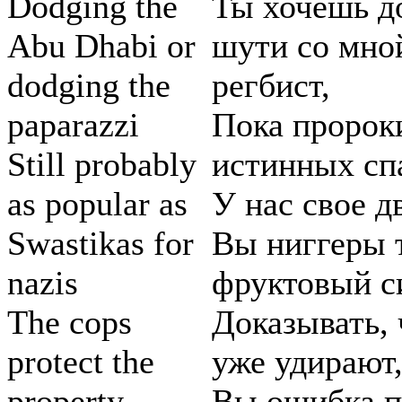
Dodging the
Ты хочешь д
Abu Dhabi or
шути со мной
dodging the
регбист,
paparazzi
Пока пророк
Still probably
истинных сп
as popular as
У нас свое д
Swastikas for
Вы ниггеры 
nazis
фруктовый с
The cops
Доказывать, 
protect the
уже удирают
property
Вы ошибка п