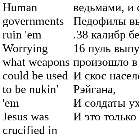
Human
ведьмами, и 
governments
Педофилы вы
ruin 'em
.38 калибр б
Worrying
16 пуль вып
what weapons
произошло в
could be used
И скос насел
to be nukin'
Рэйгана,
'em
И солдаты ух
Jesus was
И это только 
crucified in