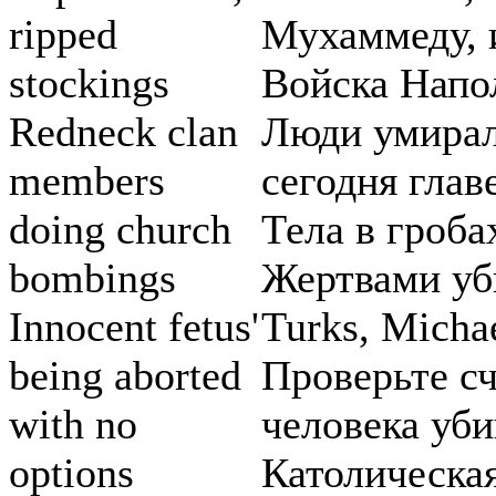
ripped
Мухаммеду, 
stockings
Войска Напо
Redneck clan
Люди умирал
members
сегодня гла
doing church
Тела в гроба
bombings
Жертвами уби
Innocent fetus'
Turks, Michae
being aborted
Проверьте сч
with no
человека уби
options
Католическа