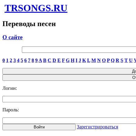
TRSONGS.RU
Переводы песен
О сайте
0
1
2
3
4
5
6
7
8
9
A
B
C
D
E
F
G
H
I
J
K
L
M
N
O
P
Q
R
S
T
U
Логин:
Пароль:
Зарегистрироваться