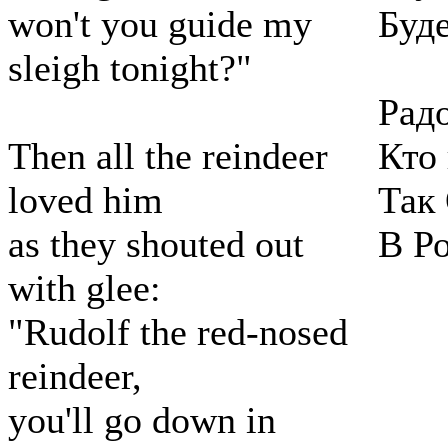
won't you guide my
Буд
sleigh tonight?"
Радо
Then all the reindeer
Кто 
loved him
Так
as they shouted out
В Р
with glee:
"Rudolf the red-nosed
reindeer,
you'll go down in