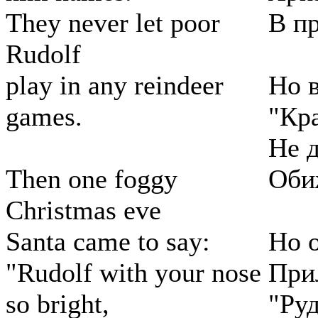
They never let poor
В п
Rudolf
play in any reindeer
Но в
games.
"Кр
Не д
Then one foggy
Оби
Christmas eve
Santa came to say:
Но 
"Rudolf with your nose
Прил
so bright,
"Ру