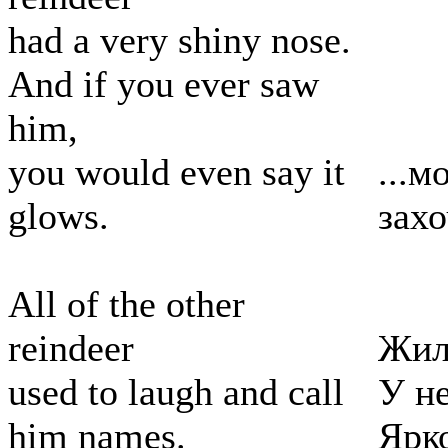
had a very shiny nose.
And if you ever saw
him,
you would even say it
...м
glows.
захо
All of the other
reindeer
Жил
used to laugh and call
У н
him names.
Ярк