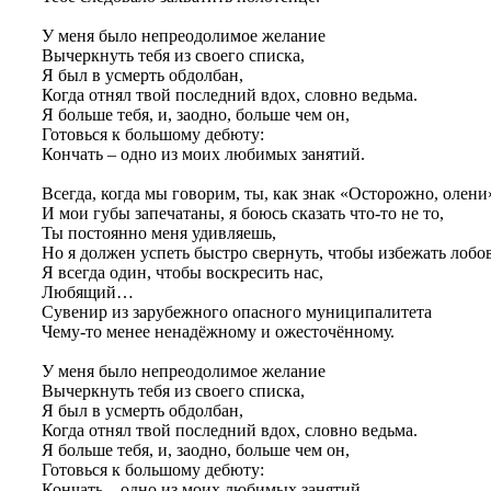
У меня было непреодолимое желание
Вычеркнуть тебя из своего списка,
Я был в усмерть обдолбан,
Когда отнял твой последний вдох, словно ведьма.
Я больше тебя, и, заодно, больше чем он,
Готовься к большому дебюту:
Кончать – одно из моих любимых занятий.
Всегда, когда мы говорим, ты, как знак «Осторожно, олени
И мои губы запечатаны, я боюсь сказать что-то не то,
Ты постоянно меня удивляешь,
Но я должен успеть быстро свернуть, чтобы избежать лобо
Я всегда один, чтобы воскресить нас,
Любящий…
Сувенир из зарубежного опасного муниципалитета
Чему-то менее ненадёжному и ожесточённому.
У меня было непреодолимое желание
Вычеркнуть тебя из своего списка,
Я был в усмерть обдолбан,
Когда отнял твой последний вдох, словно ведьма.
Я больше тебя, и, заодно, больше чем он,
Готовься к большому дебюту:
Кончать – одно из моих любимых занятий.