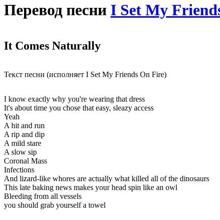
Перевод песни
I Set My Friend
It Comes Naturally
Текст песни (исполняет I Set My Friends On Fire)
I know exactly why you're wearing that dress
It's about time you chose that easy, sleazy access
Yeah
A hit and run
A rip and dip
A mild stare
A slow sip
Coronal Mass
Infections
And lizard-like whores are actually what killed all of the dinosaurs
This late baking news makes your head spin like an owl
Bleeding from all vessels
you should grab yourself a towel