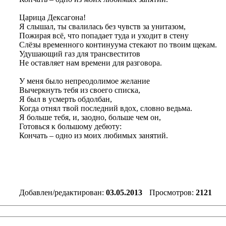
Царица Декcагона!
Я слышал, ты свалилась без чувств за унитазом,
Пожирая всё, что попадает туда и уходит в стену
Слёзы временного континуума стекают по твоим щекам.
Удушающий газ для трансвеститов
Не оставляет нам времени для разговора.
У меня было непреодолимое желание
Вычеркнуть тебя из своего списка,
Я был в усмерть обдолбан,
Когда отнял твой последний вдох, словно ведьма.
Я больше тебя, и, заодно, больше чем он,
Готовься к большому дебюту:
Кончать – одно из моих любимых занятий.
Добавлен/редактирован:
03.05.2013
Просмотров:
2121