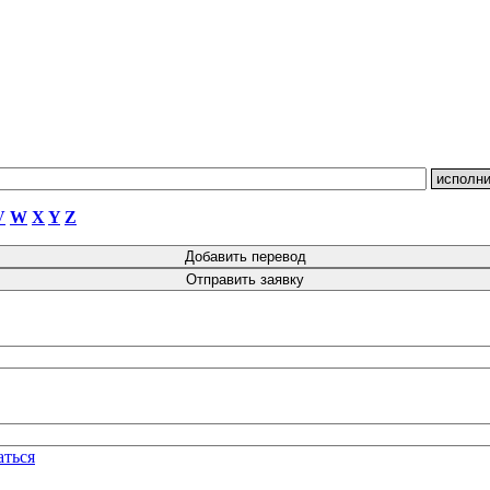
V
W
X
Y
Z
аться