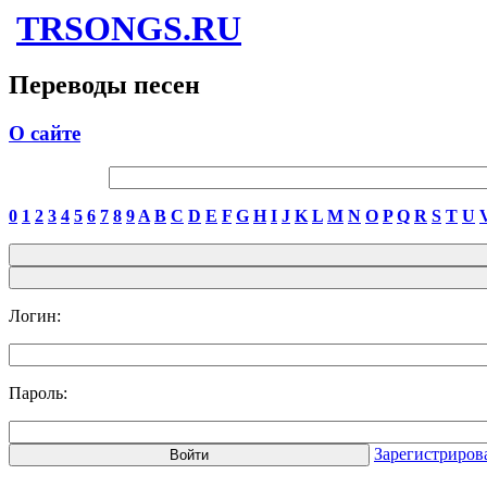
TRSONGS.RU
Переводы песен
О сайте
0
1
2
3
4
5
6
7
8
9
A
B
C
D
E
F
G
H
I
J
K
L
M
N
O
P
Q
R
S
T
U
Логин:
Пароль:
Зарегистриров