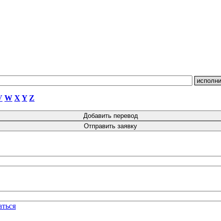
V
W
X
Y
Z
аться