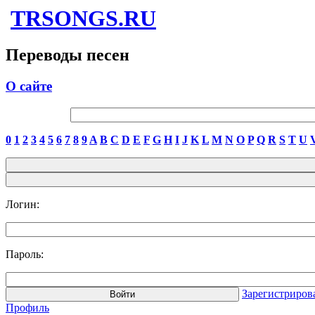
TRSONGS.RU
Переводы песен
О сайте
0
1
2
3
4
5
6
7
8
9
A
B
C
D
E
F
G
H
I
J
K
L
M
N
O
P
Q
R
S
T
U
Логин:
Пароль:
Зарегистриров
Профиль