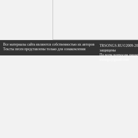
Все материалы сайта являются собственностью их авторов
TRSONGS.RU©2009-202
Тексты песен представлены только для ознакомления
защищены
По всем вопросам пишит
trsongs@gmail.com