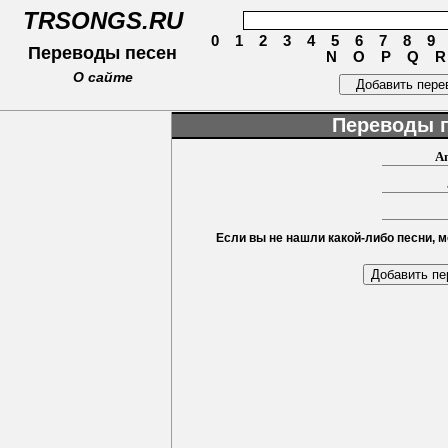
TRSONGS.RU
0
1
2
3
4
5
6
7
8
9
Переводы песен
N
O
P
Q
О сайте
Переводы п
An
Если вы не нашли какой-либо песни, м