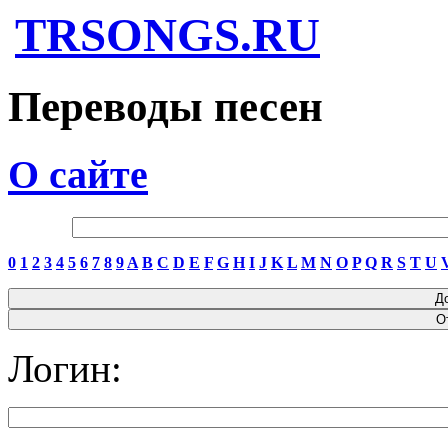
TRSONGS.RU
Переводы песен
О сайте
0
1
2
3
4
5
6
7
8
9
A
B
C
D
E
F
G
H
I
J
K
L
M
N
O
P
Q
R
S
T
U
Логин: