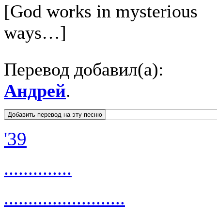
[God works in mysterious
ways…]
Перевод добавил(а):
Андрей
.
'39
..............
.........................