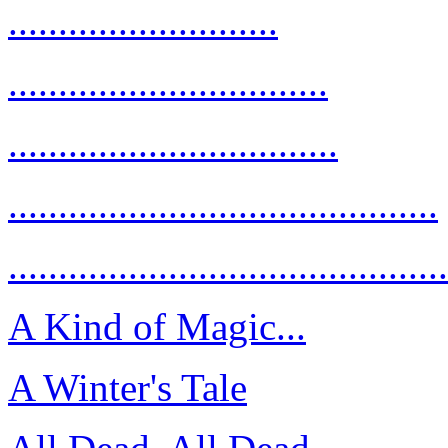
...........................
................................
.................................
...........................................
............................................
A Kind of Magic...
A Winter's Tale