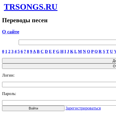
TRSONGS.RU
Переводы песен
О сайте
0
1
2
3
4
5
6
7
8
9
A
B
C
D
E
F
G
H
I
J
K
L
M
N
O
P
Q
R
S
T
U
Логин:
Пароль:
Зарегистрироваться