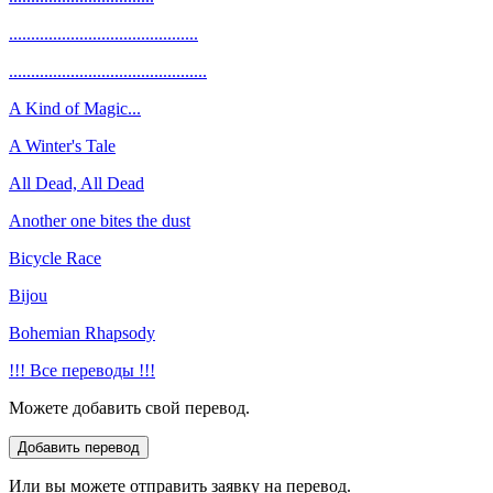
...........................................
.............................................
A Kind of Magic...
A Winter's Tale
All Dead, All Dead
Another one bites the dust
Bicycle Race
Bijou
Bohemian Rhapsody
!!! Все переводы !!!
Можете добавить свой перевод.
Или вы можете отправить заявку на перевод.