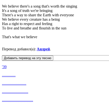
We believe there's a song that's worth the singing
It's a song of truth we're bringing
There's a way to share the Earth with everyone
We believe every creature has a being
Has a right to respect and feeling
To live and breathe and flourish in the sun
That's what we believe
Перевод добавил(а):
Андрей
.
'39
..............
.........................
...........................
................................
.................................