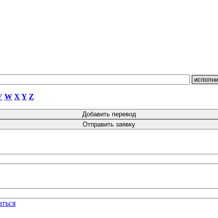
V
W
X
Y
Z
аться