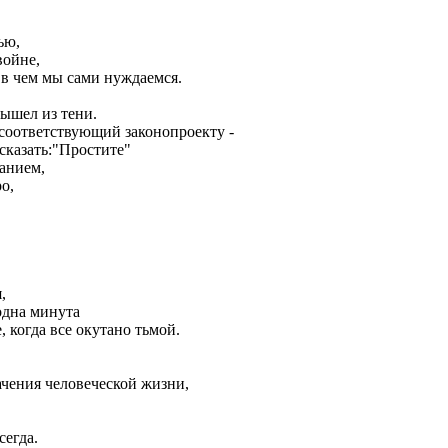
ью,
войне,
 в чем мы сами нуждаемся.
ышел из тени.
 соответствующий законопроекту -
сказать:"Простите"
данием,
о,
,
одна минута
 когда все окутано тьмой.
ачения человеческой жизни,
сегда.