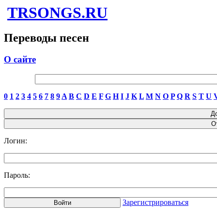
TRSONGS.RU
Переводы песен
О сайте
0
1
2
3
4
5
6
7
8
9
A
B
C
D
E
F
G
H
I
J
K
L
M
N
O
P
Q
R
S
T
U
Логин:
Пароль:
Зарегистрироваться