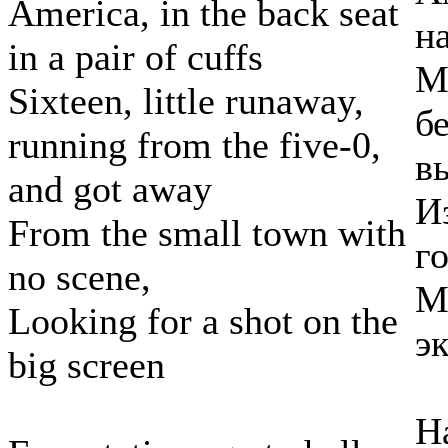
America, in the back seat
н
in a pair of cuffs
М
Sixteen, little runaway,
бе
running from the five-0,
в
and got away
И
From the small town with
г
no scene,
М
Looking for a shot on the
э
big screen
Н