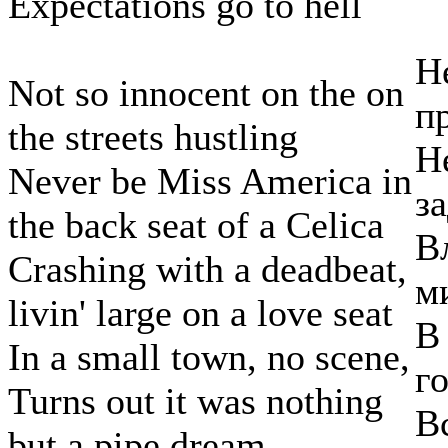
Expectations go to hell
Н
Not so innocent on the on
п
the streets hustling
Н
Never be Miss America in
з
the back seat of a Celica
В
Crashing with a deadbeat,
м
livin' large on a love seat
В
In a small town, no scene,
го
Turns out it was nothing
В
but a pipe dream