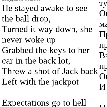
т
He stayed awake to see
О
the ball drop,
м
Turned it way down, she
П
never woke up
п
Grabbed the keys to her
В
car in the back lot,
п
Threw a shot of Jack back
О
Left with the jackpot
И
Expectations go to hell