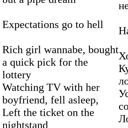
н
Expectations go to hell
Н
Rich girl wannabe, bought
Х
a quick pick for the
К
lottery
л
Watching TV with her
У
boyfriend, fell asleep,
с
Left the ticket on the
Л
nightstand