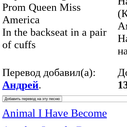
Н
Prom Queen Miss
(
America
А
In the backseat in a pair
Н
of cuffs
на
Перевод добавил(а):
Д
Андрей
.
1
Animal I Have Become