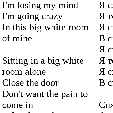
I'm losing my mind
Я с
I'm going crazy
Я т
In this big white room
Я с
of mine
В с
Я с
Sitting in a big white
Я т
room alone
Я с
Close the door
В с
Don't want the pain to
come in
Сиж