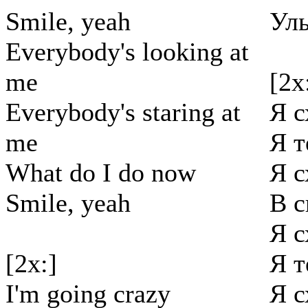
Smile, yeah
Улы
Everybody's looking at
me
[2x
Everybody's staring at
Я с
me
Я т
What do I do now
Я с
Smile, yeah
В с
Я с
[2x:]
Я т
I'm going crazy
Я с