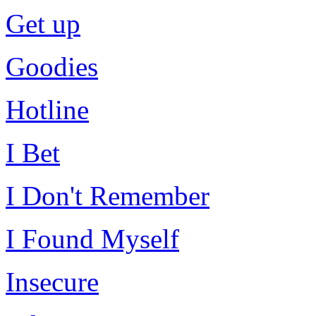
Get up
Goodies
Hotline
I Bet
I Don't Remember
I Found Myself
Insecure