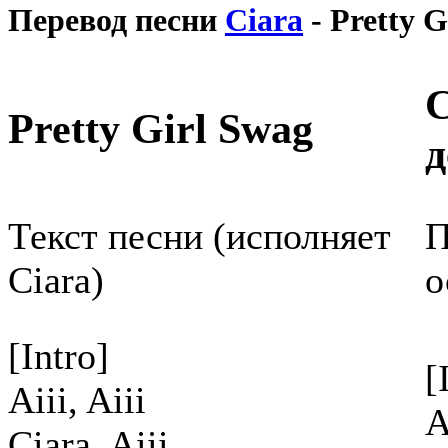
Перевод песни
Ciara
- Pretty G
С
Pretty Girl Swag
Текст песни (исполняет
П
Ciara)
о
[Intro]
[
Aiii, Aiii
А
Ciara, Aiii