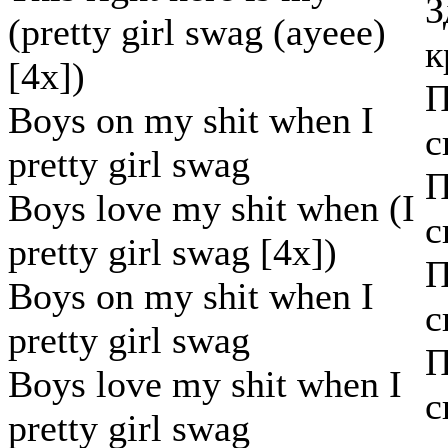
З
(pretty girl swag (ayeee)
к
[4x])
П
Boys on my shit when I
с
pretty girl swag
П
Boys love my shit when (I
с
pretty girl swag [4x])
П
Boys on my shit when I
с
pretty girl swag
П
Boys love my shit when I
с
pretty girl swag