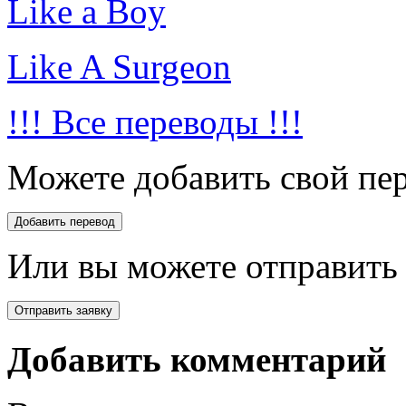
Like a Boy
Like A Surgeon
!!! Все переводы !!!
Можете добавить свой пер
Или вы можете отправить 
Добавить комментарий