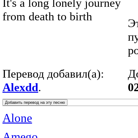
It's a long lonely journey
from death to birth
Э
п
р
Перевод добавил(а):
Д
Alexdd
.
0
Alone
Amego