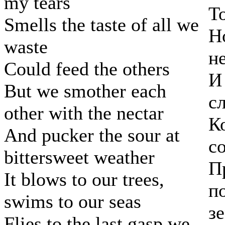
my tears
Т
Smells the taste of all we
Н
waste
н
Could feed the others
И
But we smother each
с
other with the nectar
К
And pucker the sour at
с
bittersweet weather
П
It blows to our trees,
п
swims to our seas
з
Flies to the last gasp we