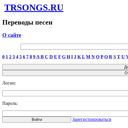
TRSONGS.RU
Переводы песен
О сайте
0
1
2
3
4
5
6
7
8
9
A
B
C
D
E
F
G
H
I
J
K
L
M
N
O
P
Q
R
S
T
U
Логин:
Пароль:
Зарегистрироваться