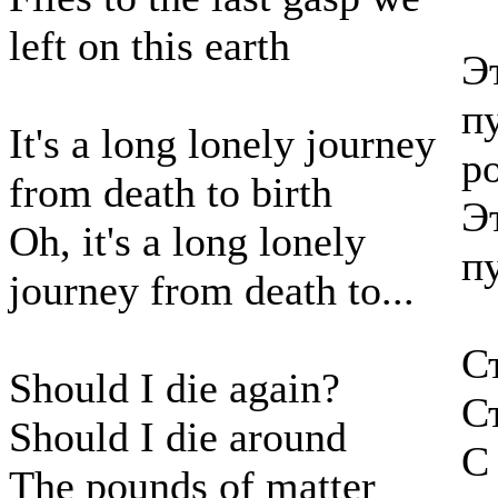
left on this earth
Э
п
It's a long lonely journey
р
from death to birth
Э
Oh, it's a long lonely
п
journey from death to...
С
Should I die again?
С
Should I die around
С
The pounds of matter