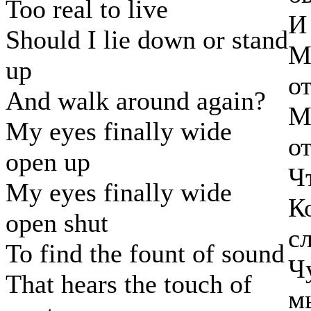
Too real to live
И
Should I lie down or stand
М
up
о
And walk around again?
М
My eyes finally wide
о
open up
Ч
My eyes finally wide
К
open shut
с
To find the fount of sound
Ч
That hears the touch of
м