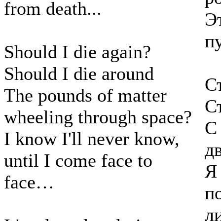
from death...
Э
п
Should I die again?
Should I die around
С
The pounds of matter
С
wheeling through space?
С
I know I'll never know,
д
until I come face to
Я
face…
п
л