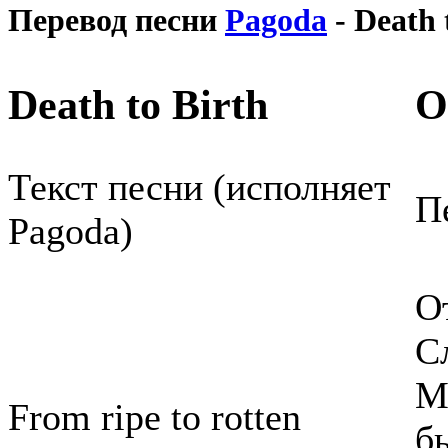
Перевод песни
Pagoda
- Death 
Death to Birth
О
Текст песни (исполняет
П
Pagoda)
О
С
М
From ripe to rotten
б