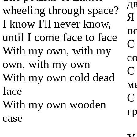
д
wheeling through space?
Я
I know I'll never know,
п
until I come face to face
С
With my own, with my
с
own, with my own
С
With my own cold dead
м
face
С
With my own wooden
г
case