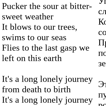
У
Pucker the sour at bitter-
с
sweet weather
К
It blows to our trees,
с
swims to our seas
П
Flies to the last gasp we
п
left on this earth
з
It's a long lonely journey
Э
from death to birth
п
It's a long lonely journey
р