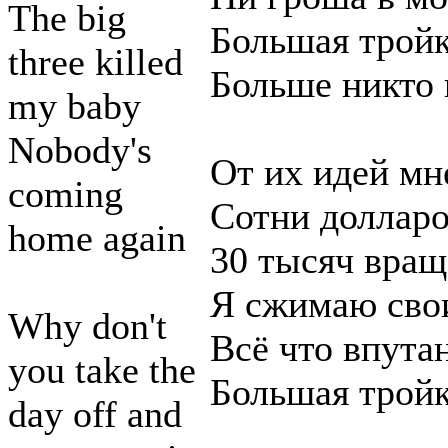
The big
Большая трой
three killed
Больше никто 
my baby
Nobody's
От их идей мн
coming
Сотни долларо
home again
30 тысяч вра
Я сжимаю свои
Why don't
Всё что впута
you take the
Большая трой
day off and