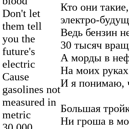
blood
Кто они такие,
Don't let
электро-буду
them tell
Ведь бензин н
you the
30 тысяч вра
future's
А морды в не
electric
На моих руках
Cause
И я понимаю, 
gasolines not
measured in
Большая трой
metric
Ни гроша в мо
30,000