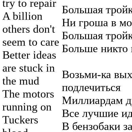
try to repair
Большая трой
A billion
Ни гроша в мо
others don't
Большая трой
seem to care
Больше никто 
Better ideas
are stuck in
Возьми-ка вых
the mud
подлечиться
The motors
Миллиардам др
running on
Все лучшие ид
Tuckers
В бензобаки з