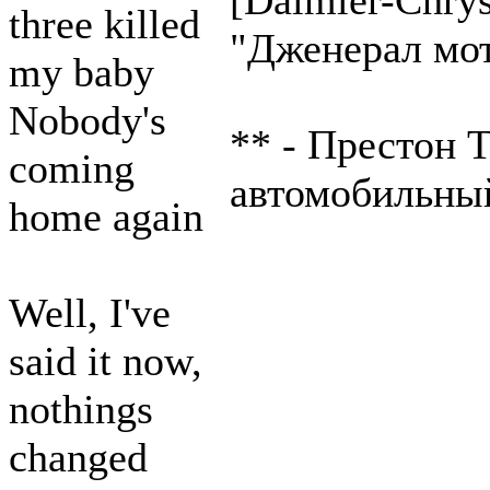
[Daimler-Chrys
three killed
"Дженерал мото
my baby
Nobody's
** - Престон 
coming
автомобильный
home again
Well, I've
said it now,
nothings
changed