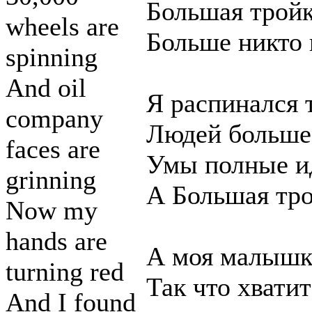
Большая трой
wheels are
Больше никто 
spinning
And oil
Я распинался т
company
Людей больше 
faces are
Умы полные ид
grinning
А Большая тр
Now my
hands are
А моя малышк
turning red
Так что хвати
And I found