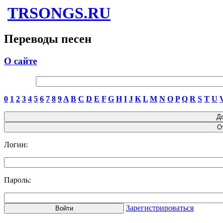
TRSONGS.RU
Переводы песен
О сайте
0
1
2
3
4
5
6
7
8
9
A
B
C
D
E
F
G
H
I
J
K
L
M
N
O
P
Q
R
S
T
U
Логин:
Пароль:
Зарегистрироваться