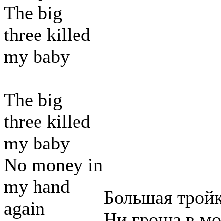
The big
three killed
my baby
The big
three killed
my baby
No money in
my hand
Большая трой
again
Ни гроша в мо