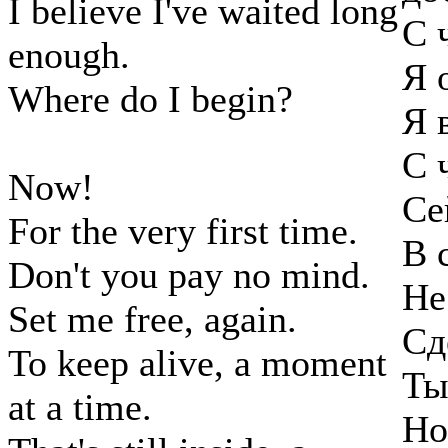
I believe I've waited long
С 
enough.
Я 
Where do I begin?
Я 
С 
Now!
Се
For the very first time.
В 
Don't you pay no mind.
Не
Set me free, again.
Сд
To keep alive, a moment
Ты
at a time.
Но