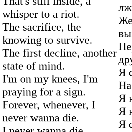
That's still inside, a
лж
whisper to a riot.
Же
The sacrifice, the
вы
knowing to survive.
Пе
The first decline, another
др
state of mind.
Я 
I'm on my knees, I'm
На
praying for a sign.
Я 
Forever, whenever, I
Я 
never wanna die.
Я 
I never wanna die.