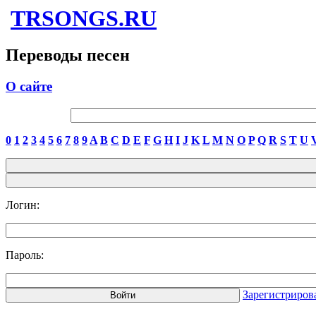
TRSONGS.RU
Переводы песен
О сайте
0
1
2
3
4
5
6
7
8
9
A
B
C
D
E
F
G
H
I
J
K
L
M
N
O
P
Q
R
S
T
U
Логин:
Пароль:
Зарегистриров