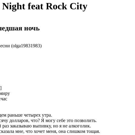
 Night feat Rock City
едшая ночь
есни (olga19831983)
]
 миру
йчас
ем раньше четырех утра.
сячу долларов, что? Я могу себе это позволить.
 раз заказываю выпивку, но я не алкоголик.
сказала мне, что хочет меня, она слишком тощая.