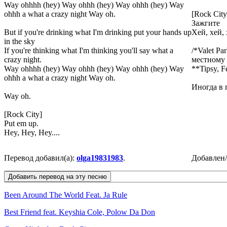
Way ohhhh (hey) Way ohhh (hey) Way ohhh (hey) Way
ohhh a what a crazy night Way oh.
[Rock City
Зажгите
But if you're drinking what I'm drinking put your hands up
Хей, хей,
in the sky
If you're thinking what I'm thinking you'll say what a
/*Valet P
crazy night.
местному 
Way ohhhh (hey) Way ohhh (hey) Way ohhh (hey) Way
**Tipsy, F
ohhh a what a crazy night Way oh.
Иногда в 
Way oh.
[Rock City]
Put em up.
Hey, Hey, Hey....
Перевод добавил(а):
olga19831983
.
Добавлен
Been Around The World Feat. Ja Rule
Best Friend feat. Keyshia Cole, Polow Da Don