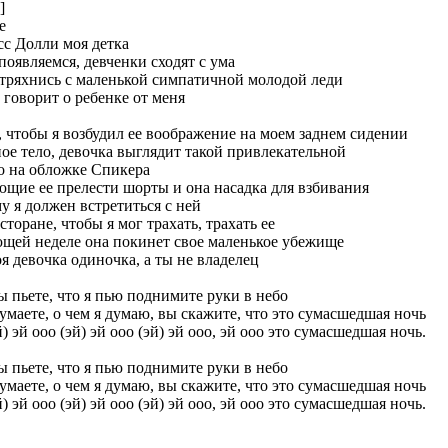
]
е
с Долли моя детка
появляемся, девченки сходят с ума
тряхнись с маленькой симпатичной молодой леди
 говорит о ребенке от меня
, чтобы я возбудил ее воображение на моем заднем сидении
ое тело, девочка выглядит такой привлекательной
о на обложке Спикера
щие ее прелести шорты и она насадка для взбивания
у я должен встретиться с ней
сторане, чтобы я мог трахать, трахать ее
щей неделе она покинет свое маленькое убежище
оя девочка одиночка, а ты не владелец
ы пьете, что я пью поднимите руки в небо
умаете, о чем я думаю, вы скажите, что это сумасшедшая ночь
) эй ооо (эй) эй ооо (эй) эй ооо, эй ооо это сумасшедшая ночь.
ы пьете, что я пью поднимите руки в небо
умаете, о чем я думаю, вы скажите, что это сумасшедшая ночь
) эй ооо (эй) эй ооо (эй) эй ооо, эй ооо это сумасшедшая ночь.