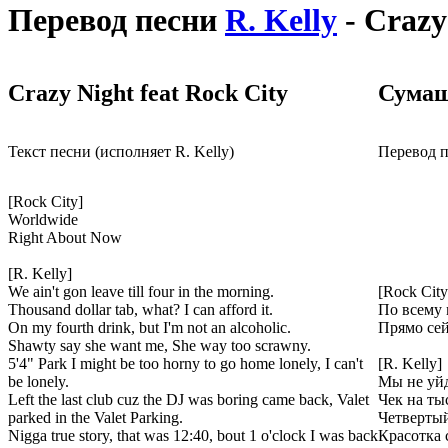
Перевод песни
R. Kelly
- Crazy
Crazy Night feat Rock City
Сумаш
Текст песни (исполняет R. Kelly)
Перевод п
[Rock City]
Worldwide
Right About Now
[R. Kelly]
We ain't gon leave till four in the morning.
[Rock City
Thousand dollar tab, what? I can afford it.
По всему
On my fourth drink, but I'm not an alcoholic.
Прямо се
Shawty say she want me, She way too scrawny.
5'4" Park I might be too horny to go home lonely, I can't
[R. Kelly]
be lonely.
Мы не уйд
Left the last club cuz the DJ was boring came back, Valet
Чек на ты
parked in the Valet Parking.
Четвертый
Nigga true story, that was 12:40, bout 1 o'clock I was back
Красотка 