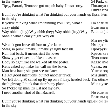
in the warey?
54 Park, 
Tipsy, Farrari, Tennesse got me, oh baby I'm so sorry.
Покинул п
Нигга пра
But if you're drinking what I'm drinking put your hands up
Tipsy, Fer
in the sky
If you're thinking what I'm thinking you'll say what a
Но если в
crazy night
Если вы д
Way ohhhh (hey) Way ohhh (hey) Way ohhh (hey) Way
Вэй ой (эй
ohhh a what a crazy night Way oh.
Мы не уйд
We ain't gon leave till four maybe later.
Имидж так
Swag so punk it make, it make ya ugly face uh.
Прокрути 
Run that back, it means start that over
Красотка 
Shawty get closer, hot like a toaster.
Тело тако
Body so tight like she walked off the poster.
Келлс име
Kells caked up make her call me the baker.
Чувак, он
Man he a hater, she gun see me later.
У него хо
He got good intentions, but not another favor.
Мы двигал
We left doing 80 called up fly up on a friday, headed back
Так облаж
the highway, I think that there's my place.
Мне нужен
So f*cked up man it's just not my day.
I need another shot of that Bacardi.
Но если в
Если вы д
But if you're drinking what I'm drinking put your hands up
Вэй ой (эй
in the sky