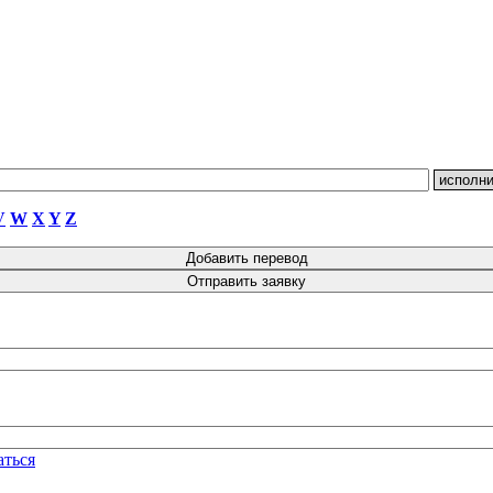
V
W
X
Y
Z
аться