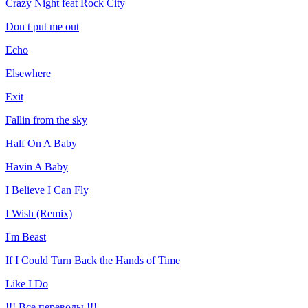
Crazy Night feat Rock City
Don t put me out
Echo
Elsewhere
Exit
Fallin from the sky
Half On A Baby
Havin A Baby
I Believe I Can Fly
I Wish (Remix)
I'm Beast
If I Could Turn Back the Hands of Time
Like I Do
!!! Все переводы !!!