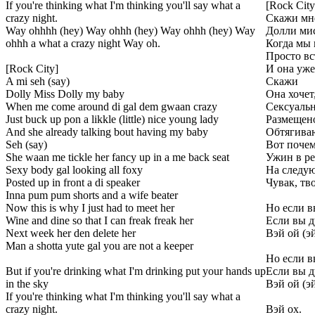
If you're thinking what I'm thinking you'll say what a
[Rock City
crazy night.
Скажи мн
Way ohhhh (hey) Way ohhh (hey) Way ohhh (hey) Way
Долли мис
ohhh a what a crazy night Way oh.
Когда мы 
Просто вс
[Rock City]
И она уже
A mi seh (say)
Скажи
Dolly Miss Dolly my baby
Она хочет
When me come around di gal dem gwaan crazy
Сексуальн
Just buck up pon a likkle (little) nice young lady
Размещен
And she already talking bout having my baby
Обтягиваю
Seh (say)
Вот почем
She waan me tickle her fancy up in a me back seat
Ужин в ре
Sexy body gal looking all foxy
На следую
Posted up in front a di speaker
Чувак, тв
Inna pum pum shorts and a wife beater
Now this is why I just had to meet her
Но если в
Wine and dine so that I can freak freak her
Если вы д
Next week her den delete her
Вэй ой (эй
Man a shotta yute gal you are not a keeper
Но если в
But if you're drinking what I'm drinking put your hands up
Если вы д
in the sky
Вэй ой (эй
If you're thinking what I'm thinking you'll say what a
crazy night.
Вэй ох.