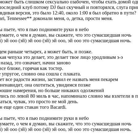
я может быть слишком сексуально озабочен, чтобы ехать домой од
оследний клуб потому DJ был скучный и повторялся, слуга прип
вдивая версия, это было 12:40, около 1:00 я был обратно в пути?
rari, Tennessee** доконали меня, о, детка, прости меня.
ы пьете, что я пью поднимите руки в небо
умаете, о чем я думаю, вы скажите, что это сумасшедшая ночь
) эй ооо (эй) эй ооо (эй) эй ооо, эй ооо это сумасшедшая ночь.
ем раньше четырех, а может быть, и позже.
ая чепуха это делает, это делает твое лицо уродливым э-э
назад, это означает, начни заново
все ближе, горячая как тостер.
е упругое, словно она сошла с плаката.
ет все радости жизни, заставил ее назвать меня пекарем
 ненавидит, она охотиться, увидимся позже
рошие намерения, но больше никаких одолжений
ись по левой 80 миль в час, напоминало словно мы взлетели в пя
аться, чувак, это просто не мой день.
 еще один стакан того Bacardi.
ы пьете, что я пью поднимите руки в небо
умаете, о чем я думаю, вы скажите, что это сумасшедшая ночь
) эй ооо (эй) эй ооо (эй) эй ооо, эй ооо это сумасшедшая ночь.