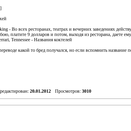
]
 хей
arking - Во всех ресторанах, театрах и вечерних заведениях дейст
бою, платите 9 долларов и потом, выходя из ресторана, даете ему
errari, Tennessee - Названия коктелей
переводе какой то бред получался, но если вспомнить название п
/редактирован:
20.01.2012
Просмотров:
3010