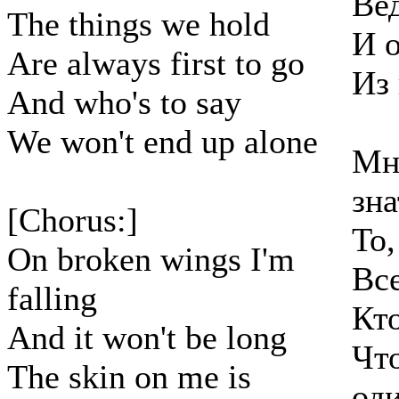
Ве
The things we hold
И о
Are always first to go
Из
And who's to say
We won't end up alone
Мне
зна
[Chorus:]
То,
On broken wings I'm
Все
falling
Кто
And it won't be long
Что
The skin on me is
од