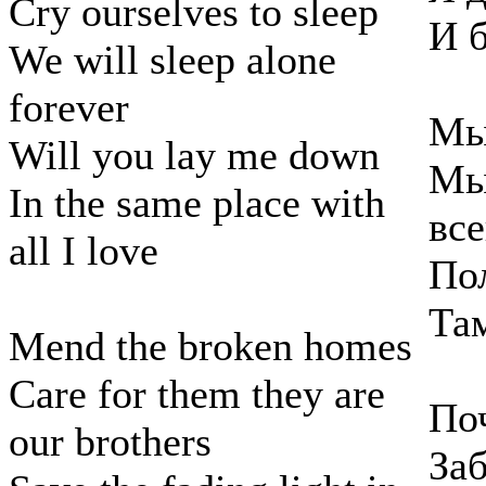
Cry ourselves to sleep
И б
We will sleep alone
forever
Мы
Will you lay me down
Мы
In the same place with
все
all I love
По
Там
Mend the broken homes
Care for them they are
По
our brothers
Заб