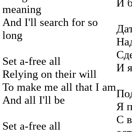
И б
meaning
And I'll search for so
Дат
long
Над
Сде
Set a-free all
И я
Relying on their will
To make me all that I am
Под
And all I'll be
Я 
С в
Set a-free all