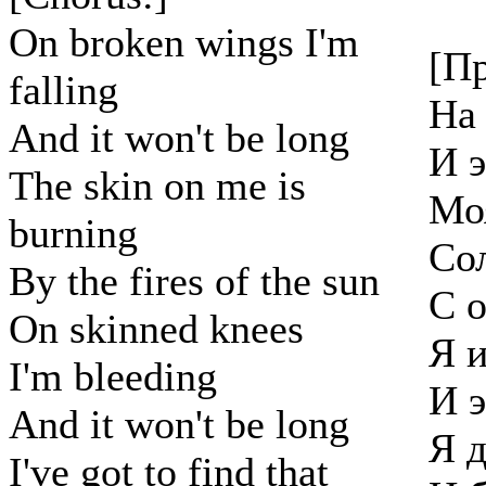
On broken wings I'm
[Пр
falling
На
And it won't be long
И э
The skin on me is
Мо
burning
Со
By the fires of the sun
С 
On skinned knees
Я 
I'm bleeding
И э
And it won't be long
Я д
I've got to find that