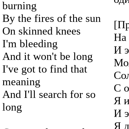
burning
By the fires of the sun
[Пр
On skinned knees
На
I'm bleeding
И э
And it won't be long
Мо
I've got to find that
Со
meaning
С 
And I'll search for so
Я 
long
И э
Я д