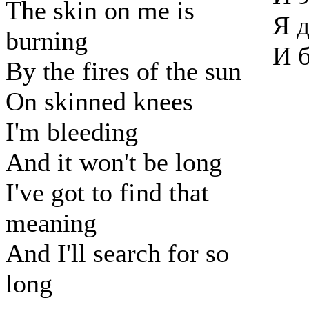
The skin on me is
Я д
burning
И б
By the fires of the sun
On skinned knees
I'm bleeding
And it won't be long
I've got to find that
meaning
And I'll search for so
long