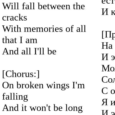
ест
Will fall between the
И к
cracks
With memories of all
[Пр
that I am
На
And all I'll be
И э
Мо
[Chorus:]
Со
On broken wings I'm
С 
falling
Я 
And it won't be long
И э