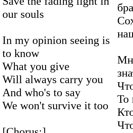
Save the fading light in
бра
our souls
Со
на
In my opinion seeing is
to know
Мне
What you give
зна
Will always carry you
Чт
And who's to say
То 
We won't survive it too
Кто
Чт
[Chorus:]