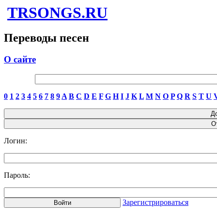
TRSONGS.RU
Переводы песен
О сайте
0
1
2
3
4
5
6
7
8
9
A
B
C
D
E
F
G
H
I
J
K
L
M
N
O
P
Q
R
S
T
U
Логин:
Пароль:
Зарегистрироваться