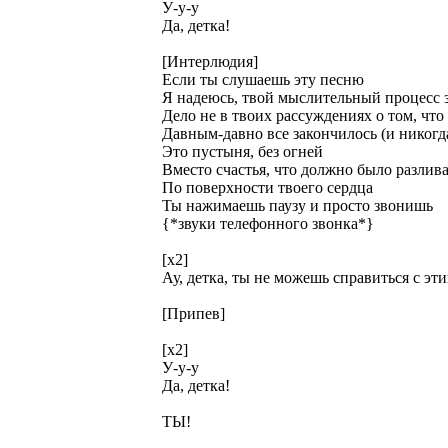
У-у-у
Да, детка!
[Интерлюдия]
Если ты слушаешь эту песню
Я надеюсь, твой мыслительный процесс 
Дело не в твоих рассуждениях о том, что 
Давным-давно все закончилось (и никогд
Это пустыня, без огней
Вместо счастья, что должно было разлива
По поверхности твоего сердца
Ты нажимаешь паузу и просто звонишь
{*звуки телефонного звонка*}
[x2]
Ау, детка, ты не можешь справиться с эт
[Припев]
[x2]
У-у-у
Да, детка!
ТЫ!