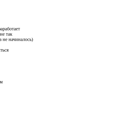
заработает
не так
а не начиналось)
ться
им