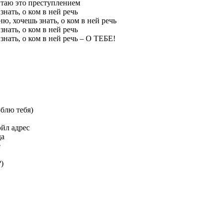
итаю это преступлением
нать, о ком в ней речь
ню, хочешь знать, о ком в ней речь
нать, о ком в ней речь
знать, о ком в ней речь – О ТЕБЕ!
юблю тебя)
эйл адрес
да
е
)