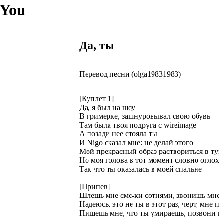
 You
Да, ты
Перевод песни (olga19831983)
[Куплет 1]
Да, я был на шоу
В гримерке, зашнуровывал свою обувь
Там была твоя подруга с wireimage
А позади нее стояла ты
И Nigo сказал мне: не делай этого
Мой прекрасный образ раствориться в т
Но моя голова в тот момент словно огло
Так что ты оказалась в моей спальне
[Припев]
Шлешь мне смс-ки сотнями, звонишь мне
Надеюсь, это не ты в этот раз, черт, мне
Пишешь мне, что ты умираешь, позвони 