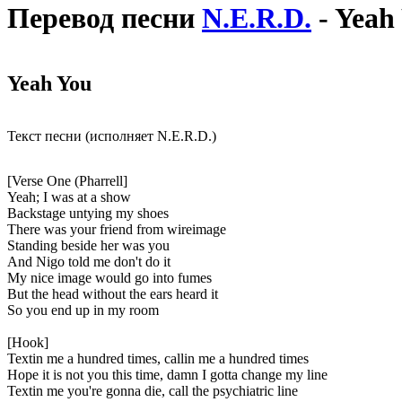
Перевод песни
N.E.R.D.
- Yeah
Yeah You
Текст песни (исполняет N.E.R.D.)
[Verse One (Pharrell]
Yeah; I was at a show
Backstage untying my shoes
There was your friend from wireimage
Standing beside her was you
And Nigo told me don't do it
My nice image would go into fumes
But the head without the ears heard it
So you end up in my room
[Hook]
Textin me a hundred times, callin me a hundred times
Hope it is not you this time, damn I gotta change my line
Textin me you're gonna die, call the psychiatric line