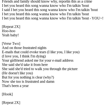
Friends and family should know why, reportin this as a crime
I bet you heard this song wanna know who I'm talkin 'bout
I said I bet you heard this song wanna know who I'm talkin 'bout
I bet you heard this song wanna know who I'm talkin 'bout
I bet you heard this song wanna know who I'm talkin 'bout - YOU~!
[Repeat 2X]
Hoo-hoo
Yeah baby!
[Verse Two]
And on those frustrated nights
E-mails that could evoke tears (I like you, I like you)
(I love you, I think I'm dying)
Your girlfriend asked me for your e-mail address
She said she'd take it from here
She said she'd tried to walk you through the picture
(He doesn't like you)
But for you nothing is clear (why?)
Now she too is frustrated and damn
That's been a year
[Hook]
[Repeat 2X]