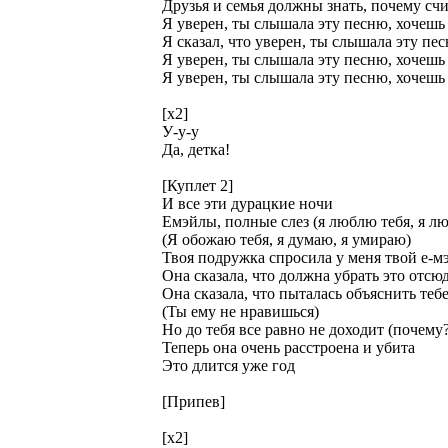
Друзья и семья должны знать, почему сч
Я уверен, ты слышала эту песню, хочешь з
Я сказал, что уверен, ты слышала эту пес
Я уверен, ты слышала эту песню, хочешь з
Я уверен, ты слышала эту песню, хочешь 
[x2]
У-у-у
Да, детка!
[Куплет 2]
И все эти дурацкие ночи
Емэйлы, полные слез (я люблю тебя, я л
(Я обожаю тебя, я думаю, я умираю)
Твоя подружка спросила у меня твой е-м
Она сказала, что должна убрать это отсю
Она сказала, что пыталась объяснить теб
(Ты ему не нравишься)
Но до тебя все равно не доходит (почему?
Теперь она очень расстроена и убита
Это длится уже год
[Припев]
[x2]