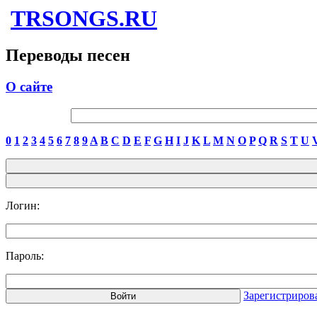
TRSONGS.RU
Переводы песен
О сайте
0
1
2
3
4
5
6
7
8
9
A
B
C
D
E
F
G
H
I
J
K
L
M
N
O
P
Q
R
S
T
U
Логин:
Пароль:
Зарегистриров