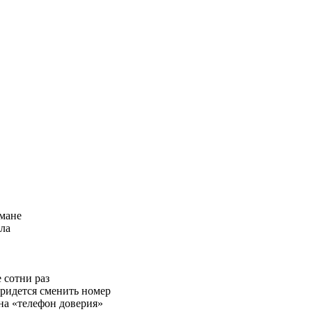
умане
хла
 сотни раз
 придется сменить номер
на «телефон доверия»