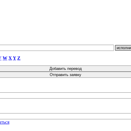
V
W
X
Y
Z
аться