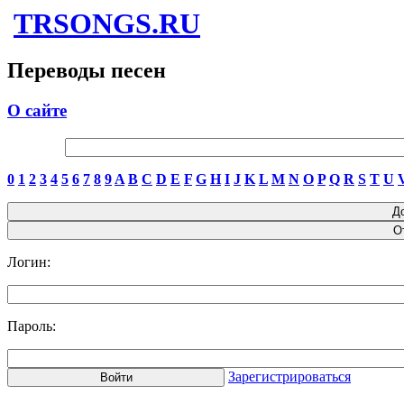
TRSONGS.RU
Переводы песен
О сайте
0
1
2
3
4
5
6
7
8
9
A
B
C
D
E
F
G
H
I
J
K
L
M
N
O
P
Q
R
S
T
U
Логин:
Пароль:
Зарегистрироваться