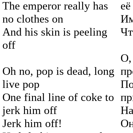
The emperor really has
её
no clothes on
Им
And his skin is peeling
Чт
off
О,
Oh no, pop is dead, long
пр
live pop
По
One final line of coke to
пр
jerk him off
На
Jerk him off!
Он