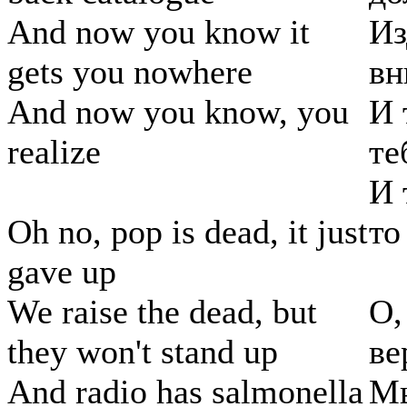
And now you know it
Из
gets you nowhere
вн
And now you know, you
И 
realize
те
И 
Oh no, pop is dead, it just
то
gave up
We raise the dead, but
О,
they won't stand up
ве
And radio has salmonella
Мы