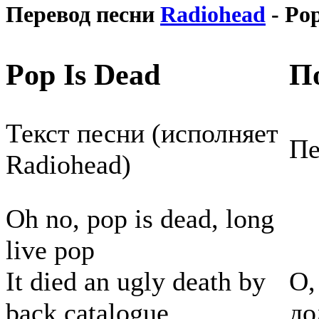
Перевод песни
Radiohead
- Pop
Pop Is Dead
П
Текст песни (исполняет
Пе
Radiohead)
Oh no, pop is dead, long
live pop
It died an ugly death by
О,
back catalogue
до