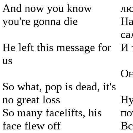
And now you know
лю
you're gonna die
На
са
He left this message for
И 
us
Он
So what, pop is dead, it's
no great loss
Ну
So many facelifts, his
по
face flew off
Вс