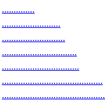
..............
.........................
...........................
................................
.................................
...........................................
............................................