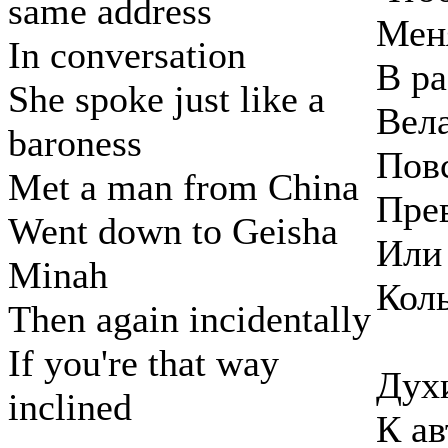
same address
Меня
In conversation
В ра
She spoke just like a
Вела
baroness
Повс
Met a man from China
Пре
Went down to Geisha
Или 
Minah
Коль
Then again incidentally
If you're that way
Духи
inclined
К а