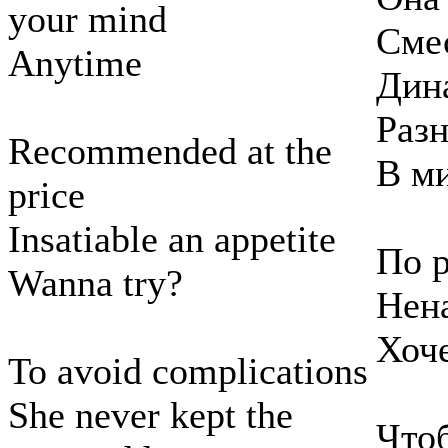
your mind
Сме
Anytime
Дина
Разн
Recommended at the
В м
price
Insatiable an appetite
По 
Wanna try?
Нен
Хоч
To avoid complications
She never kept the
Что