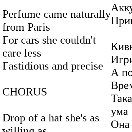
Акку
Perfume came naturally
При
from Paris
For cars she couldn't
Кивн
care less
Игри
Fastidious and precise
А по
Врем
CHORUS
Така
ума
Drop of a hat she's as
Она 
willing as