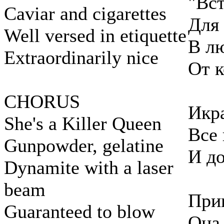
"Вс
Caviar and cigarettes
Для
Well versed in etiquette
В л
Extraordinarily nice
От к
CHORUS
Икра
She's a Killer Queen
Все 
Gunpowder, gelatine
И д
Dynamite with a laser
beam
При
Guaranteed to blow
Она 