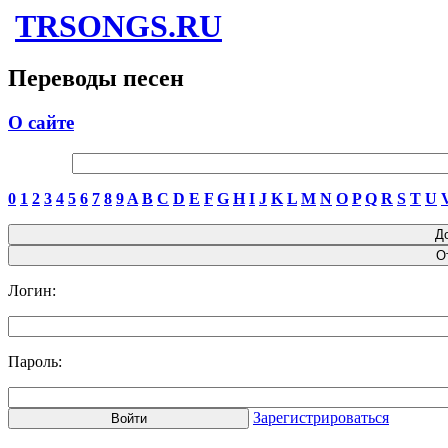
TRSONGS.RU
Переводы песен
О сайте
0
1
2
3
4
5
6
7
8
9
A
B
C
D
E
F
G
H
I
J
K
L
M
N
O
P
Q
R
S
T
U
Логин:
Пароль:
Зарегистрироваться