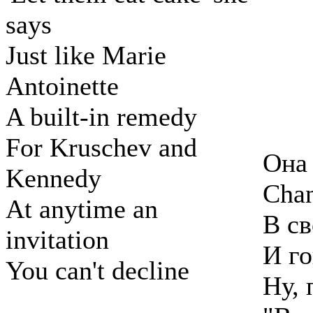
says
Just like Marie
Antoinette
A built-in remedy
For Kruschev and
Она 
Kennedy
Cha
At anytime an
В с
invitation
И го
You can't decline
Ну, 