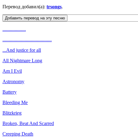
Перевод добавил(а):
trsongs
.
...................
........................................
...And justice for all
All Nightmare Long
Am I Evil
Astronomy
Battery
Bleeding Me
Blitzkrieg
Broken, Beat And Scarred
Creeping Death