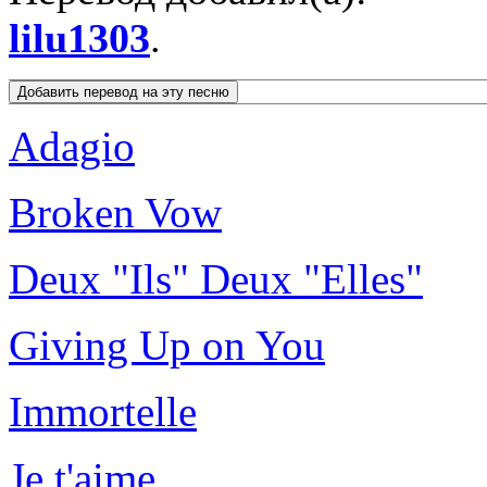
lilu1303
.
Adagio
Broken Vow
Deux "Ils" Deux "Elles"
Giving Up on You
Immortelle
Je t'aime