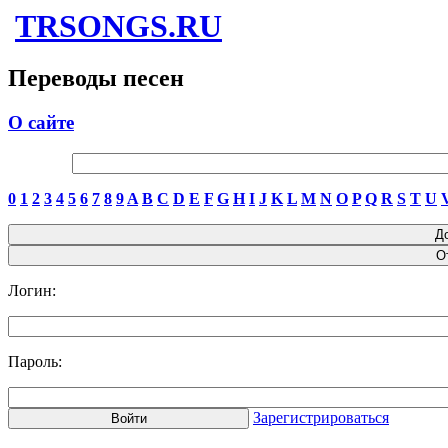
TRSONGS.RU
Переводы песен
О сайте
0
1
2
3
4
5
6
7
8
9
A
B
C
D
E
F
G
H
I
J
K
L
M
N
O
P
Q
R
S
T
U
Логин:
Пароль:
Зарегистрироваться