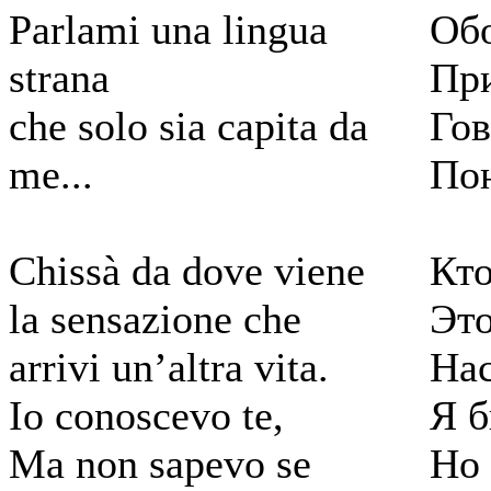
Parlami una lingua
Об
strana
При
che solo sia capita da
Гов
me...
По
Chissà da dove viene
Кто
la sensazione che
Это
arrivi un’altra vita.
Нас
Io conoscevo te,
Я б
Ma non sapevo se
Но 