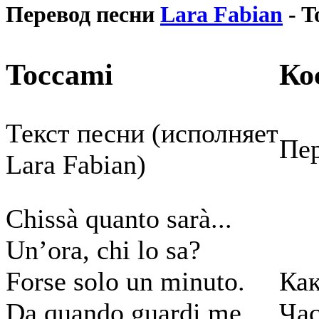
Перевод песни
Lara Fabian
- T
Toccami
Ко
Текст песни (исполняет
Пер
Lara Fabian)
Chissà quanto sarà...
Un’ora, chi lo sa?
Forse solo un minuto.
Как
Da quando guardi me,
Час