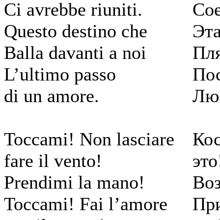
Ci avrebbe riuniti.
Сое
Questo destino che
Эта
Balla davanti a noi
Пл
L’ultimo passo
Пос
di un amore.
Лю
Toccami! Non lasciare
Кос
fare il vento!
это
Prendimi la mano!
Воз
Toccami! Fai l’amore
При