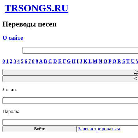
TRSONGS.RU
Переводы песен
О сайте
0
1
2
3
4
5
6
7
8
9
A
B
C
D
E
F
G
H
I
J
K
L
M
N
O
P
Q
R
S
T
U
Логин:
Пароль:
Зарегистрироваться