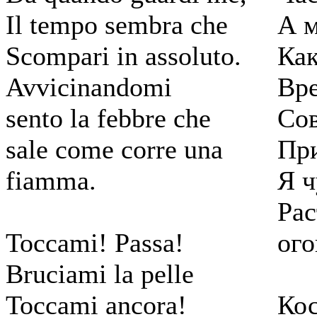
Il tempo sembra che
А м
Scompari in assoluto.
Как
Avvicinandomi
Вре
sento la febbre che
Сов
sale come corre una
Пр
fiamma.
Я ч
Рас
Toccami! Passa!
ого
Bruciami la pelle
Toccami ancora!
Кос