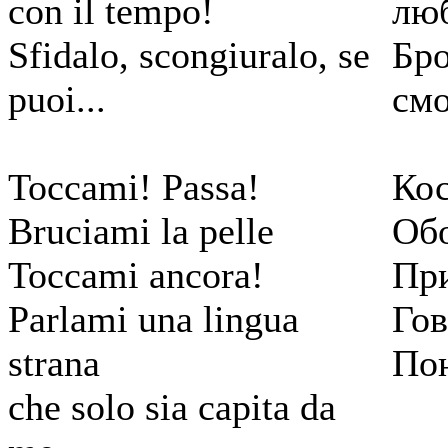
con il tempo!
люб
Sfidalo, scongiuralo, se
Бро
puoi...
см
Toccami! Passa!
Кос
Bruciami la pelle
Об
Toccami ancora!
При
Parlami una lingua
Гов
strana
По
che solo sia capita da