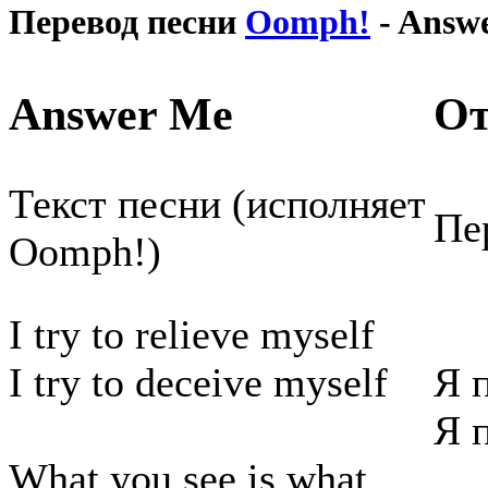
Перевод песни
Oomph!
- Answ
Answer Me
От
Текст песни (исполняет
Пе
Oomph!)
I try to relieve myself
I try to deceive myself
Я 
Я 
What you see is what