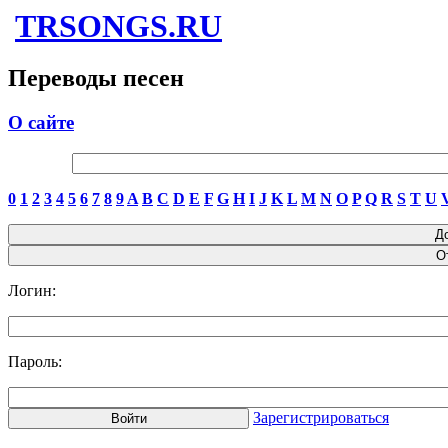
TRSONGS.RU
Переводы песен
О сайте
0
1
2
3
4
5
6
7
8
9
A
B
C
D
E
F
G
H
I
J
K
L
M
N
O
P
Q
R
S
T
U
Логин:
Пароль:
Зарегистрироваться