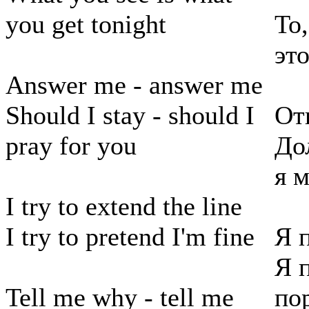
you get tonight
То
эт
Answer me - answer me
Should I stay - should I
От
pray for you
До
я м
I try to extend the line
I try to pretend I'm fine
Я 
Я 
Tell me why - tell me
по