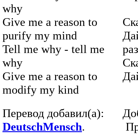
why
Give me a reason to
Ск
purify my mind
Да
Tell me why - tell me
ра
why
Ск
Give me a reason to
Да
modify my kind
Перевод добавил(а):
До
DeutschMensch
.
Пр